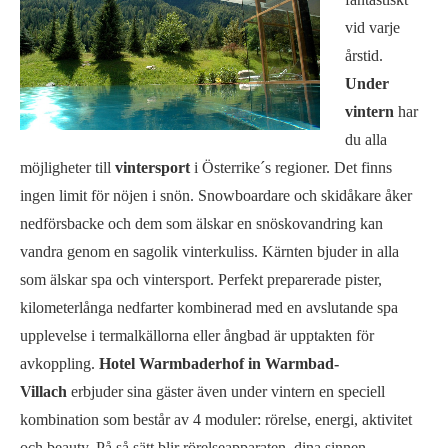
vid varje
årstid.
Under
vintern
har
du alla
möjligheter till
vintersport
i Österrike´s regioner. Det finns
ingen limit för nöjen i snön. Snowboardare och skidåkare åker
nedförsbacke och dem som älskar en snöskovandring kan
vandra genom en sagolik vinterkuliss. Kärnten bjuder in alla
som älskar spa och vintersport. Perfekt preparerade pister,
kilometerlånga nedfarter kombinerad med en avslutande spa
upplevelse i termalkällorna eller ångbad är upptakten för
avkoppling.
Hotel Warmbaderhof in Warmbad-
Villach
erbjuder sina gäster även under vintern en speciell
kombination som består av 4 moduler: rörelse, energi, aktivitet
och beauty. På så sätt blir rörelseapparaten, dina sinnen,