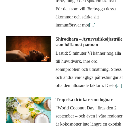
förkylningar och sjukdomskänsla.
För den som vill förebygga dessa
åkommor och stärka sitt
immunförsvar mot
[...]
Shirodhara – Ayurvediskoljestråle
som hälls mot pannan
Lästid: 5 minuter Vi känner nog alla
till huvudvärk, inre oro,
sömnproblem och utmattning. Stress
och andra vardagliga påfrestningar är
ofta den utlösande faktorn. Desto
[...]
Tropiska drinkar som lugnar
“World Coconut Day” firas den 2
september – och även i våra regioner
är kokosnötter inte längre en exotisk