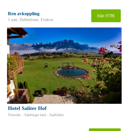
Ren avkoppling
från 978€
1 natt, Dubbelrum, Frukost
Hotel Saliter Hof
Österrike – Salzburger land – Saalfelden