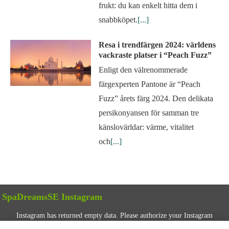
frukt: du kan enkelt hitta dem i
snabbköpet.
[...]
Resa i trendfärgen 2024: världens
vackraste platser i “Peach Fuzz”
Enligt den välrenommerade
färgexperten Pantone är “Peach
Fuzz” årets färg 2024. Den delikata
persikonyansen för samman tre
känslovärldar: värme, vitalitet
och
[...]
SpaDreamsSE Instagram
Instagram has returned empty data. Please authorize your Instagram
account in the
plugin settings
.