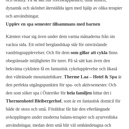
dynamik och skönhet återställda igen med hjälp av olika terapier
och användningar.
Upplev en spa semester tillsammans med barnen
Kärnten visar sig även under dem varma månaderna från sin
vackra sida. Ett orörd berglandskap står för omväxlande
vandringsupplevelser. Och för dem
som gillar att cykla
finns
obegränsade möjligheter för turer. På så sätt kan även den
bekväma cyklisten få en fantastisk cykelupplevelse och likaså
den vältränade mountainbikare.
Therme Laa – Hotel & Spa
är
den perfekta utgångspunkten för spa- och aktivsemester. Och
den som söker spa i Österrike för
hela familjen
hittar det i
Thermenhotel Bleibergerhof
, som är en fantastisk domicil för
både de stora och små. Föräldrar får här den efterlängtade
avkopplingen under moderna balans-terapier och ayurvediska
användningar, medan dem små blir väl omhändetagna och