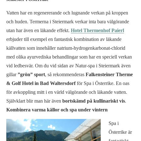
Vatten har en regenererande och lugnande verkan på kroppen
och huden. Termerna i Steiermark verkar inta bara välgörande
utan har även en läkande effekt.
Hotel Thermenhof Paierl
erbjuder till exempel en fantastisk kombination av läkande
källvatten som innehåller natrium-hydrogenkarbonat-chlorid
med olika ayurvediska behandlingar som har en speciell verkan
vid ledbesvär. Om du vid sidan av Natur-spa i Steiermark även
gillar
”grön” sport
, så rekommenderas
Falkensteiner Therme
& Golf Hotel in Bad Waltersdorf
för Spa i Österrike. En oas
för avkoppling mitt i en värld välgörande och läkande vatten.
Självklart blir man här även
bortskämd på kullinariskt vis
.
Kombinera varma källor och spa under vintern
Spa i
Österrike är
fantastiskt