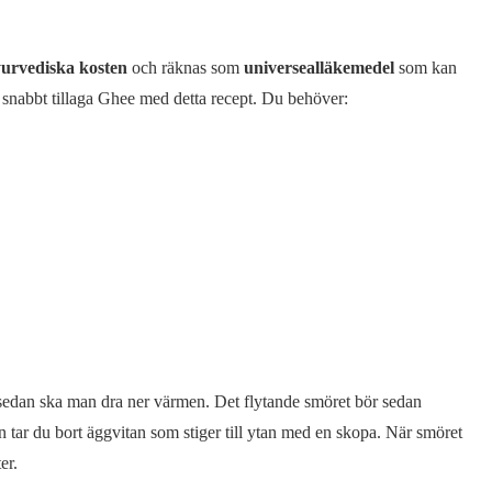
ayurvediska kosten
och räknas som
universealläkemedel
som kan
 snabbt tillaga Ghee med detta recept. Du behöver:
, sedan ska man dra ner värmen. Det flytande smöret bör sedan
n tar du bort äggvitan som stiger till ytan med en skopa. När smöret
er.