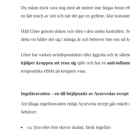
Du måste dock vara nog med att smöret inte färgas brunt ef
en lätt touch av nöt och när det gar en gyllene, klar konsiste
Häll Ghee genom duken och silen i den andra kastrullen. Se
detta vis håller det sig i många år och behöver inte ens stå k
Ghee har varken avfallsprodukter eller äggvita och är sål
hjälper kroppen att rena sig
själv och har en
anti-inflam
terapeutiska effekt på kroppen vara.
Ingefäravatten – en till höjdpunkt av Ayurvedas recept
Att tillaga ingefäravatten enligt Ayurveda recept går enkelt 
behöver:
ca. fyra eller fem skivor skalad, färsk ingefära