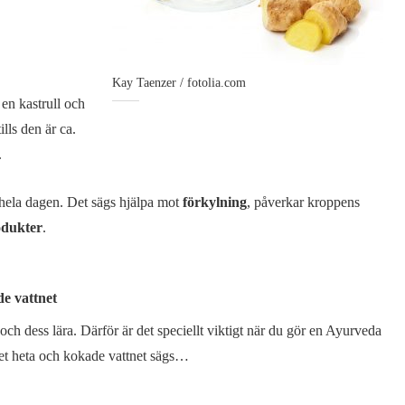
Kay Taenzer / fotolia.com
en kastrull och
lls den är ca.
.
r hela dagen. Det sägs hjälpa mot
förkylning
, påverkar kroppens
odukter
.
de vattnet
ch dess lära. Därför är det speciellt viktigt när du gör en Ayurveda
Det heta och kokade vattnet sägs…