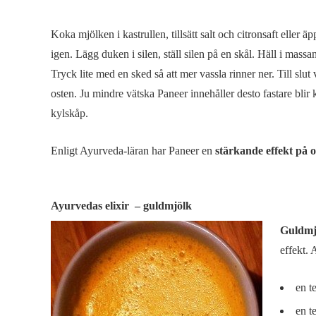
Koka mjölken i kastrullen, tillsätt salt och citronsaft eller 
igen. Lägg duken i silen, ställ silen på en skål. Häll i mas
Tryck lite med en sked så att mer vassla rinner ner. Till slut
osten. Ju mindre vätska Paneer innehåller desto fastare blir
kylskåp.
Enligt Ayurveda-läran har Paneer en
stärkande effekt på
Ayurvedas elixir – guldmjölk
Guldmj
effekt. 
en t
en t