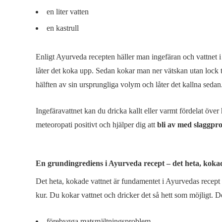
en liter vatten
en kastrull
Enligt Ayurveda recepten häller man ingefäran och vattnet i 
låter det koka upp. Sedan kokar man ner vätskan utan lock ti
hälften av sin ursprungliga volym och låter det kallna sedan
Ingefäravattnet kan du dricka kallt eller varmt fördelat öve
meteoropati positivt och hjälper dig att
bli av med slaggpr
En grundingrediens i Ayurveda recept – det heta, koka
Det heta, kokade vattnet är fundamentet i Ayurvedas recept o
kur. Du kokar vattnet och dricker det så hett som möjligt. 
förebygga matsmältningsproblem