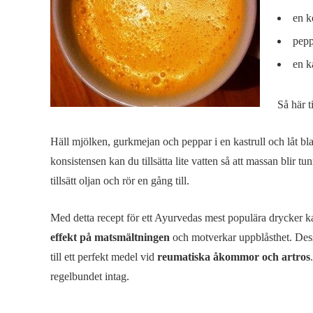
en k
pepp
en k
Så här t
Häll mjölken, gurkmejan och peppar i en kastrull och låt b
konsistensen kan du tillsätta lite vatten så att massan blir t
tillsätt oljan och rör en gång till.
Med detta recept för ett Ayurvedas mest populära drycker ka
effekt på matsmältningen
och motverkar uppblåsthet. Dess
till ett perfekt medel vid
reumatiska åkommor och artros
regelbundet intag.