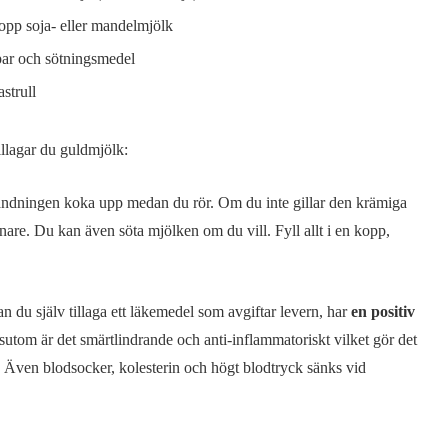
opp soja- eller mandelmjölk
ar och sötningsmedel
astrull
illagar du guldmjölk:
landningen koka upp medan du rör. Om du inte gillar den krämiga
unnare. Du kan även söta mjölken om du vill. Fyll allt i en kopp,
n du själv tillaga ett läkemedel som avgiftar levern, har
en positiv
utom är det smärtlindrande och anti-inflammatoriskt vilket gör det
. Även blodsocker, kolesterin och högt blodtryck sänks vid