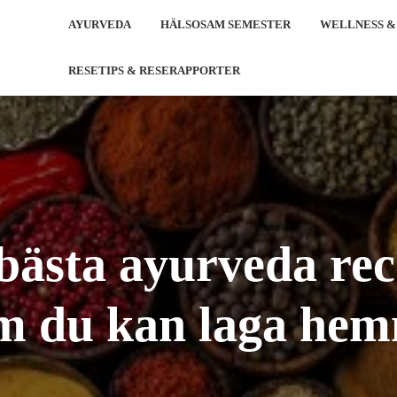
AYURVEDA
HÄLSOSAM SEMESTER
WELLNESS &
RESETIPS & RESERAPPORTER
bästa ayurveda re
m du kan laga he