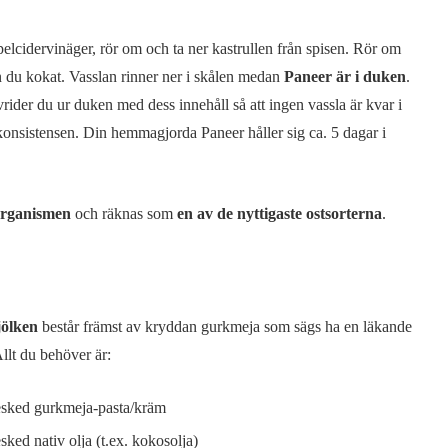
äppelcidervinäger, rör om och ta ner kastrullen från spisen. Rör om
san du kokat. Vasslan rinner ner i skålen medan
Paneer är i duken
.
 vrider du ur duken med dess innehåll så att ingen vassla är kvar i
 konsistensen. Din hemmagjorda Paneer håller sig ca. 5 dagar i
 organismen
och räknas som
en av de nyttigaste ostsorterna
.
ölken
består främst av kryddan gurkmeja som sägs ha en läkande
Allt du behöver är:
esked gurkmeja-pasta/kräm
esked nativ olja (t.ex. kokosolja)