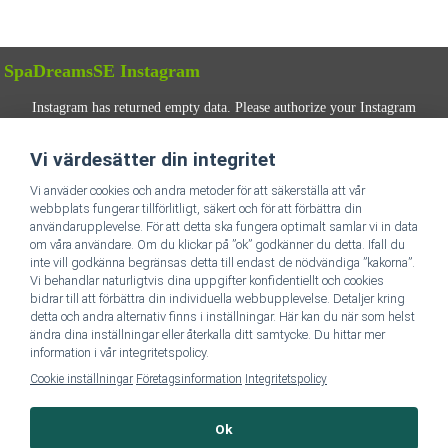
SpaDreamsSE Instagram
Instagram has returned empty data. Please authorize your Instagram
account in the
plugin settings
.
Vi värdesätter din integritet
FÖLJ OSS
Vi anväder cookies och andra metoder för att säkerställa att vår
webbplats fungerar tillförlitligt, säkert och för att förbättra din
användarupplevelse. För att detta ska fungera optimalt samlar vi in data
om våra användare. Om du klickar på ”ok” godkänner du detta. Ifall du
inte vill godkänna begränsas detta till endast de nödvändiga ”kakorna”.
Vi behandlar naturligtvis dina uppgifter konfidentiellt och cookies
bidrar till att förbättra din individuella webbupplevelse. Detaljer kring
detta och andra alternativ finns i inställningar. Här kan du när som helst
Till SpaDreamsSE hemsida
ändra dina inställningar eller återkalla ditt samtycke. Du hittar mer
information i vår integritetspolicy.
Cookie inställningar
Företagsinformation
Integritetspolicy
Företagsinformation & Dataskydd
Ok