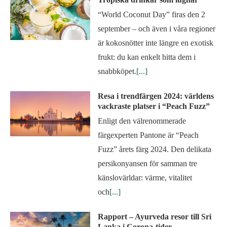
“World Coconut Day” firas den 2
september – och även i våra regioner
är kokosnötter inte längre en exotisk
frukt: du kan enkelt hitta dem i
snabbköpet.
[...]
Resa i trendfärgen 2024: världens
vackraste platser i “Peach Fuzz”
Enligt den välrenommerade
färgexperten Pantone är “Peach
Fuzz” årets färg 2024. Den delikata
persikonyansen för samman tre
känslovärldar: värme, vitalitet
och
[...]
Rapport – Ayurveda resor till Sri
Lanka i Corona-tider