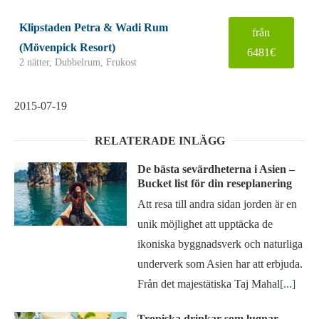
Klipstaden Petra & Wadi Rum
från
(Mövenpick Resort)
6481€
2 nätter, Dubbelrum, Frukost
2015-07-19
RELATERADE INLÄGG
De bästa sevärdheterna i Asien –
Bucket list för din reseplanering
Att resa till andra sidan jorden är en
unik möjlighet att upptäcka de
ikoniska byggnadsverk och naturliga
underverk som Asien har att erbjuda.
Från det majestätiska Taj Mahal
[...]
Tropiska drinkar som lugnar