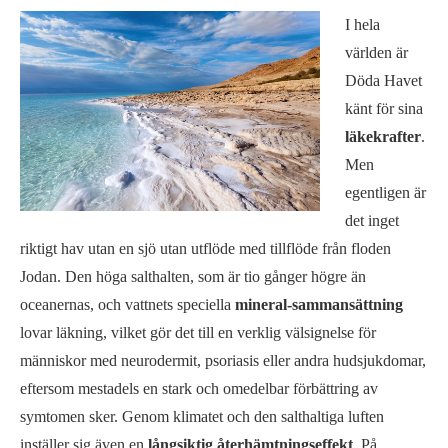
I hela
världen är
Döda Havet
känt för sina
läkekrafter
.
Men
egentligen är
det inget
riktigt hav utan en sjö utan utflöde med tillflöde från floden
Jodan. Den höga salthalten, som är tio gånger högre än
oceanernas, och vattnets speciella
mineral-sammansättning
lovar läkning, vilket gör det till en verklig välsignelse för
människor med neurodermit, psoriasis eller andra hudsjukdomar,
eftersom mestadels en stark och omedelbar förbättring av
symtomen sker. Genom klimatet och den salthaltiga luften
inställer sig även en
långsiktig återhämtningseffekt
. På