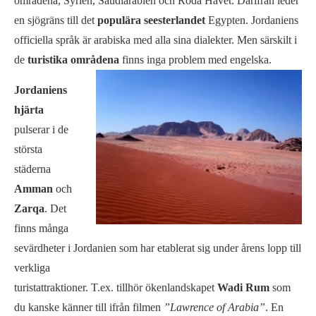
områdena, Syrien, Saudiarabien och Röda Havet. Därifrån leder
en sjögräns till det
populära seesterlandet
Egypten. Jordaniens
officiella språk är arabiska med alla sina dialekter. Men särskilt i
de
turistika områdena
finns inga problem med engelska.
Jordaniens
hjärta
pulserar i de
största
städerna
Amman
och
Zarqa
. Det
finns många
sevärdheter i Jordanien som har etablerat sig under årens lopp till
verkliga
turistattraktioner. T.ex. tillhör ökenlandskapet
Wadi Rum
som
du kanske känner till ifrån filmen
”Lawrence of Arabia”
. En