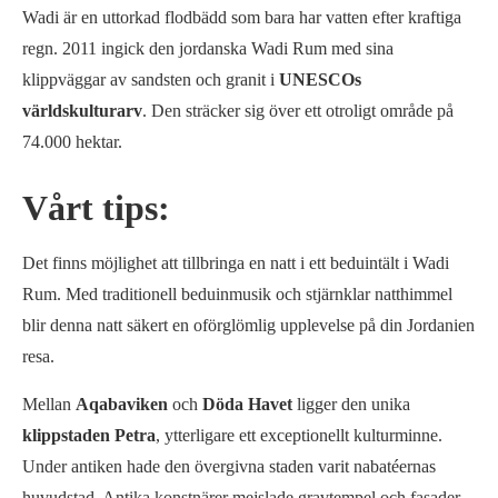
Wadi är en uttorkad flodbädd som bara har vatten efter kraftiga
regn. 2011 ingick den jordanska Wadi Rum med sina
klippväggar av sandsten och granit i
UNESCOs
världskulturarv
. Den sträcker sig över ett otroligt område på
74.000 hektar.
Vårt tips:
Det finns möjlighet att tillbringa en natt i ett beduintält i Wadi
Rum. Med traditionell beduinmusik och stjärnklar natthimmel
blir denna natt säkert en oförglömlig upplevelse på din Jordanien
resa.
Mellan
Aqabaviken
och
Döda Havet
ligger den unika
klippstaden Petra
, ytterligare ett exceptionellt kulturminne.
Under antiken hade den övergivna staden varit nabatéernas
huvudstad. Antika konstnärer mejslade gravtempel och fasader