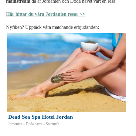
mainstream
då är Jordanien och Döda havet värt en resa.
Här hittar du våra Jordanien resor >>
Nyfiken? Upptäck våra matchande erbjudanden:
Dead Sea Spa Hotel Jordan
Jordanien – Döda havet – Sweimeh