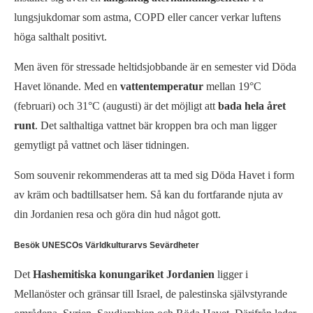
lungsjukdomar som astma, COPD eller cancer verkar luftens
höga salthalt positivt.
Men även för stressade heltidsjobbande är en semester vid Döda
Havet lönande. Med en
vattentemperatur
mellan 19°C
(februari) och 31°C (augusti) är det möjligt att
bada hela året
runt
. Det salthaltiga vattnet bär kroppen bra och man ligger
gemytligt på vattnet och läser tidningen.
Som souvenir rekommenderas att ta med sig Döda Havet i form
av kräm och badtillsatser hem. Så kan du fortfarande njuta av
din Jordanien resa och göra din hud något gott.
Besök UNESCOs Världkulturarvs Sevärdheter
Det
Hashemitiska konungariket Jordanien
ligger i
Mellanöster och gränsar till Israel, de palestinska självstyrande