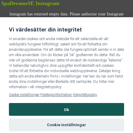
SpaDreamsSE Instagram
Instagram has returned empty data. Please authorize your Instagram
account in the
plugin settings
.
Vi värdesätter din integritet
FÖLJ OSS
Vi anväder cookies och andra metoder för att säkerställa att vår
webbplats fungerar tillförlitligt, säkert och för att förbättra din
användarupplevelse. För att detta ska fungera optimalt samlar vi in data
om våra användare. Om du klickar på ”ok” godkänner du detta. Ifall du
inte vill godkänna begränsas detta till endast de nödvändiga ”kakorna”.
Vi behandlar naturligtvis dina uppgifter konfidentiellt och cookies
bidrar till att förbättra din individuella webbupplevelse. Detaljer kring
detta och andra alternativ finns i inställningar. Här kan du när som helst
Till SpaDreamsSE hemsida
ändra dina inställningar eller återkalla ditt samtycke. Du hittar mer
information i vår integritetspolicy.
Cookie inställningar
Företagsinformation
Integritetspolicy
Företagsinformation & Dataskydd
Ok
Cookie inställningar
SpaDreams, copyright 1999-2026
Webbplatskarta