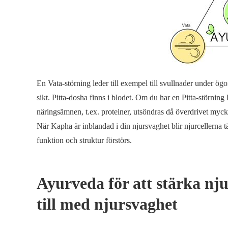
En Vata-störning leder till exempel till svullnader under ög
sikt. Pitta-dosha finns i blodet. Om du har en Pitta-störning l
näringsämnen, t.ex. proteiner, utsöndras då överdrivet mycket 
När Kapha är inblandad i din njursvaghet blir njurcellerna 
funktion och struktur förstörs.
Ayurveda för att stärka nj
till med njursvaghet