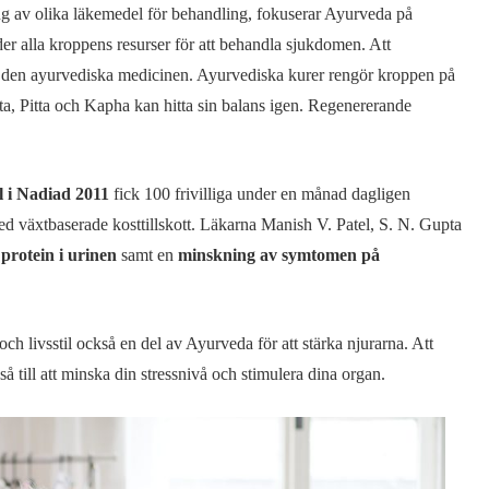
 av olika läkemedel för behandling, fokuserar Ayurveda på
er alla kroppens resurser för att behandla sjukdomen. Att
v den ayurvediska medicinen. Ayurvediska kurer rengör kroppen på
ata, Pitta och Kapha kan hitta sin balans igen. Regenererande
l i Nadiad 2011
fick 100 frivilliga under en månad dagligen
 växtbaserade kosttillskott. Läkarna Manish V. Patel, S. N. Gupta
protein i urinen
samt en
minskning av symtomen på
h livsstil också en del av Ayurveda för att stärka njurarna. Att
så till att minska din stressnivå och stimulera dina organ.