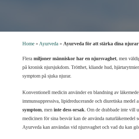
Home
»
Ayurveda
»
Ayurveda för att stärka dina njurar:
Flera
miljoner människor har en njursvaghet
, men väldig
på kronisk njursjukdom. Trötthet, kliande hud, hjärtarytmie
symptom på sjuka njurar.
Konventionell medicin använder en blandning av läkemedel 
immunsuppressiva, lipidreducerande och diuretiska medel a
symptom
, men
inte dess orsak
. Om de drabbade inte vill u
medicinen för sina besvär kan de använda naturläkemedel
Ayurveda kan användas vid njursvaghet och vad du kan göra 