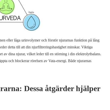
onen eller låga urinvolymer och förstör njurarnas funktion på lång
eder detta till att din njurfiltreringshastighet minskar. Viktiga
av dina njurar, vilket leder till en störning i din elektrolytbalans.
täppta och blockerar rörelsen av Vata-energi. Både njurarnas
urarna: Dessa åtgärder hjälper