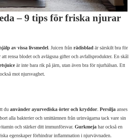
a – 9 tips för friska njurar
jälp av vissa livsmedel
. Juicen från
rädisblad
är särskilt bra för
att rensa blodet och avlägsna gifter och avfallsprodukter. En skål
tsjuice
är inte bara rik på järn, utan även bra för njurhälsan. Ett
 också mot njursvaghet.
tt du
använder ayurvediska örter och kryddor
.
Persilja
anses
 bort alla bakterier och smittämnen från urinvägarna tack vare sin
C-vitamin och stärker ditt immunförsvar.
Gurkmeja
har också en
riska egenskaper förhindrar inflammation i njurvävnaden.