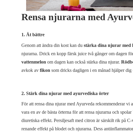
Rensa njurarna med Ayurved
1. Ät bättre
Genom att ändra din kost kan du
stärka dina njurar med h
njurarna. Drick en kopp färsk juice två gånger om dagen för 
vattenmelon
om dagen kan också stärka dina njurar.
Rödbe
avkok av
fikon
som dricks dagligen i en månad hjälper dig
2. Stärk dina njurar med ayurvediska örter
För att rensa dina njurar med Ayurveda rekommenderar vi a
vara en av de bästa örterna för att rensa njurarna och spolar
diuretiska effekt. Persiljesaft med citron är särskilt rik på 
renande effekt på blodet och njurarna. Dess antiinflammato