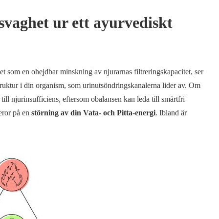
rsvaghet ur ett ayurvediskt
 som en ohejdbar minskning av njurarnas filtreringskapacitet, ser
uktur i din organism, som urinutsöndringskanalerna lider av. Om
 till njurinsufficiens, eftersom obalansen kan leda till smärtfri
eror på en
störning av din Vata- och Pitta-energi
. Ibland är