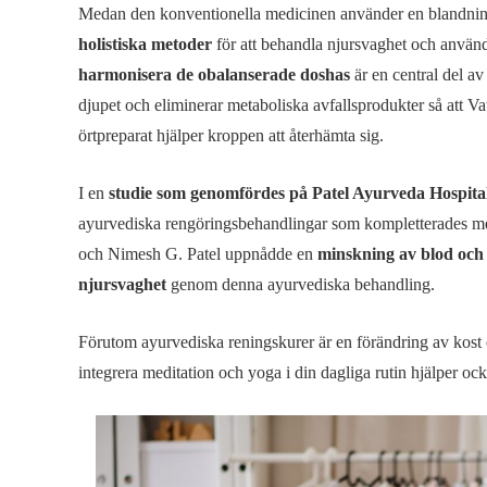
Medan den konventionella medicinen använder en blandning
holistiska metoder
för att behandla njursvaghet och använd
harmonisera de obalanserade doshas
är en central del a
djupet och eliminerar metaboliska avfallsprodukter så att V
örtpreparat hjälper kroppen att återhämta sig.
I en
studie som genomfördes på Patel Ayurveda Hospita
ayurvediska rengöringsbehandlingar som kompletterades med
och Nimesh G. Patel uppnådde en
minskning av blod och 
njursvaghet
genom denna ayurvediska behandling.
Förutom ayurvediska reningskurer är en förändring av kost oc
integrera meditation och yoga i din dagliga rutin hjälper ock