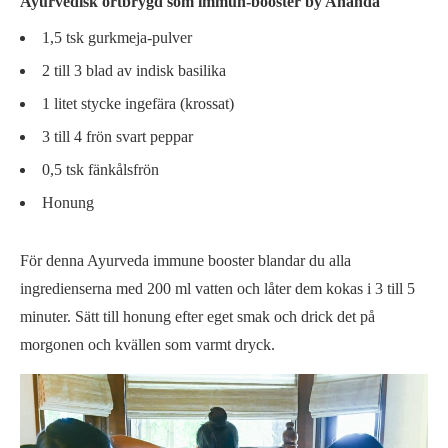
Ayurvedisk örtbrygd som immun-booster by Ananda
1,5 tsk gurkmeja-pulver
2 till 3 blad av indisk basilika
1 litet stycke ingefära (krossat)
3 till 4 frön svart peppar
0,5 tsk fänkålsfrön
Honung
För denna Ayurveda immune booster blandar du alla
ingredienserna med 200 ml vatten och låter dem kokas i 3 till 5
minuter. Sätt till honung efter eget smak och drick det på
morgonen och kvällen som varmt dryck.