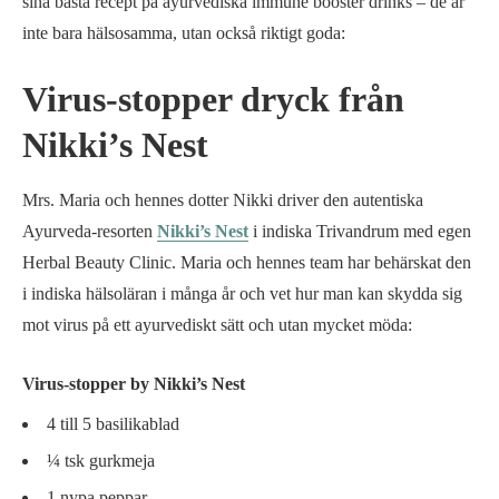
sina bästa recept på ayurvediska immune booster drinks – de är
inte bara hälsosamma, utan också riktigt goda:
Virus-stopper dryck från
Nikki’s Nest
Mrs. Maria och hennes dotter Nikki driver den autentiska
Ayurveda-resorten
Nikki’s Nest
i indiska Trivandrum med egen
Herbal Beauty Clinic. Maria och hennes team har behärskat den
i indiska hälsoläran i många år och vet hur man kan skydda sig
mot virus på ett ayurvediskt sätt och utan mycket möda:
Virus-stopper by Nikki’s Nest
4 till 5 basilikablad
¼ tsk gurkmeja
1 nypa peppar