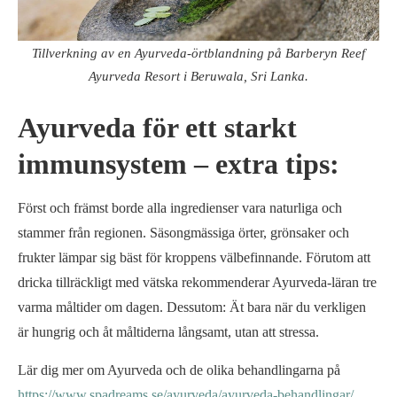
Tillverkning av en Ayurveda-örtblandning på Barberyn Reef
Ayurveda Resort i Beruwala, Sri Lanka.
Ayurveda för ett starkt
immunsystem – extra tips:
Först och främst borde alla ingredienser vara naturliga och
stammer från regionen. Säsongmässiga örter, grönsaker och
frukter lämpar sig bäst för kroppens välbefinnande. Förutom att
dricka tillräckligt med vätska rekommenderar Ayurveda-läran tre
varma måltider om dagen. Dessutom: Ät bara när du verkligen
är hungrig och åt måltiderna långsamt, utan att stressa.
Lär dig mer om Ayurveda och de olika behandlingarna på
https://www.spadreams.se/ayurveda/ayurveda-behandlingar/
.