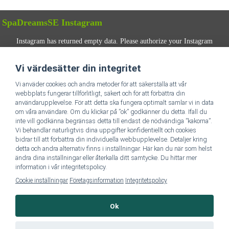
SpaDreamsSE Instagram
Instagram has returned empty data. Please authorize your Instagram
account in the
plugin settings
.
Vi värdesätter din integritet
FÖLJ OSS
Vi anväder cookies och andra metoder för att säkerställa att vår
webbplats fungerar tillförlitligt, säkert och för att förbättra din
användarupplevelse. För att detta ska fungera optimalt samlar vi in data
om våra användare. Om du klickar på ”ok” godkänner du detta. Ifall du
inte vill godkänna begränsas detta till endast de nödvändiga ”kakorna”.
Vi behandlar naturligtvis dina uppgifter konfidentiellt och cookies
bidrar till att förbättra din individuella webbupplevelse. Detaljer kring
detta och andra alternativ finns i inställningar. Här kan du när som helst
Till SpaDreamsSE hemsida
ändra dina inställningar eller återkalla ditt samtycke. Du hittar mer
information i vår integritetspolicy.
Cookie inställningar
Företagsinformation
Integritetspolicy
Företagsinformation & Dataskydd
Ok