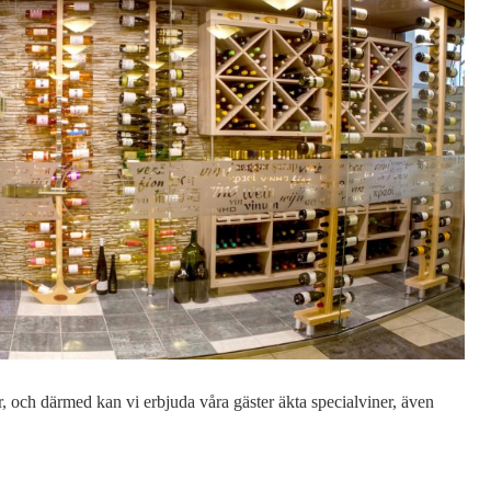
ar, och därmed kan vi erbjuda våra gäster äkta specialviner, även