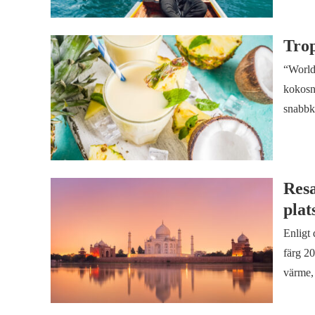
Trop
“World
kokosnö
snabbk
Resa
plat
Enligt
färg 2
värme, 