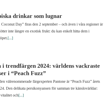
iska drinkar som lugnar
 Coconut Day” firas den 2 september – och även i våra regioner är
tter inte längre en exotisk frukt: du kan enkelt hitta dem i
öpet.
[...]
 i trendfärgen 2024: världens vackraste
ser i “Peach Fuzz”
 den välrenommerade färgexperten Pantone är “Peach Fuzz” årets
024. Den delikata persikonyansen för samman tre känslovärldar:
vitalitet och
[...]