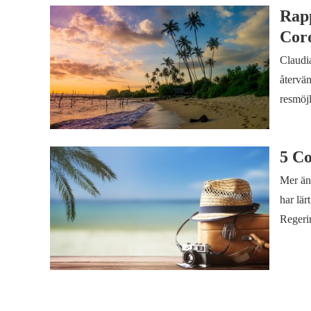
Rapp
Coro
Claudia
återvän
resmöjl
5 Co
Mer än 
har lär
Regeri