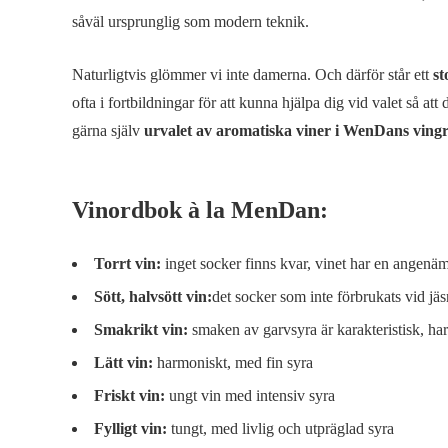
såväl ursprunglig som modern teknik.
Naturligtvis glömmer vi inte damerna. Och därför står ett
st
ofta i fortbildningar för att kunna hjälpa dig vid valet så 
gärna själv
urvalet av aromatiska viner i WenDans vingr
Vinordbok à la MenDan:
Torrt vin:
inget socker finns kvar, vinet har en angenä
Sött, halvsött vin:
det socker som inte förbrukats vid jäs
Smakrikt vin:
smaken av garvsyra är karakteristisk, har
Lätt vin:
harmoniskt, med fin syra
Friskt vin:
ungt vin med intensiv syra
Fylligt vin:
tungt, med livlig och utpräglad syra