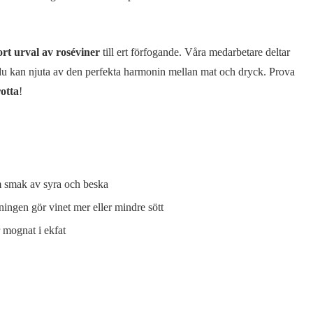
ort urval av roséviner
till ert förfogande. Våra medarbetare deltar
att du kan njuta av den perfekta harmonin mellan mat och dryck. Prova
otta
!
m smak av syra och beska
ningen gör vinet mer eller mindre sött
 mognat i ekfat