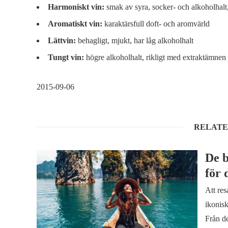
Harmoniskt vin:
smak av syra, socker- och alkoholhalt
Aromatiskt vin:
karaktärsfull doft- och aromvärld
Lättvin:
behagligt, mjukt, har låg alkoholhalt
Tungt vin:
högre alkoholhalt, rikligt med extraktämnen
2015-09-06
RELATE
De b
för 
Att res
ikonis
Från de