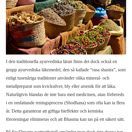
I den traditionella ayurvediska läran finns det dock också en
grupp ayurvediska läkemedel, den så kallade “rasa shastra”, som
enligt tusenåriga traditioner använder olika mineral- och
metallpreparat som kvicksilver, bly eller arsenik för att läka.
Naturligtvis blandas de inte bara med medicinen, utan förbereds
i en omfattande reningsprocess (Shodhana) som ofta kan ta flera
år. Detta garanterar att giftiga bieffekter och kemiska
föroreningar elimineras och att Bhasma kan tas på ett säkert sätt.
På SpaDreams partnerhotell använder man dock inte denna typ