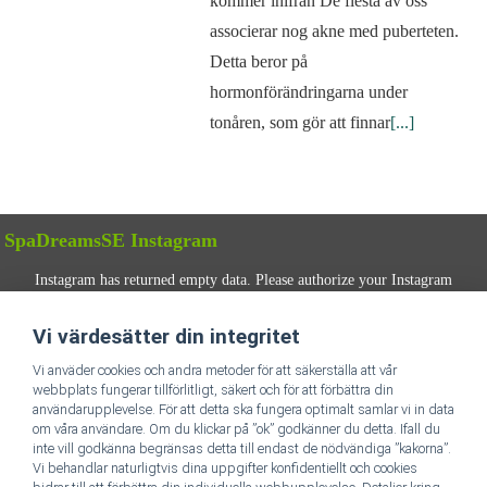
kommer inifrån De flesta av oss
associerar nog akne med puberteten.
Detta beror på
hormonförändringarna under
tonåren, som gör att finnar
[...]
SpaDreamsSE Instagram
Instagram has returned empty data. Please authorize your Instagram
account in the
plugin settings
.
Vi värdesätter din integritet
FÖLJ OSS
Vi anväder cookies och andra metoder för att säkerställa att vår
webbplats fungerar tillförlitligt, säkert och för att förbättra din
användarupplevelse. För att detta ska fungera optimalt samlar vi in data
om våra användare. Om du klickar på ”ok” godkänner du detta. Ifall du
inte vill godkänna begränsas detta till endast de nödvändiga ”kakorna”.
Vi behandlar naturligtvis dina uppgifter konfidentiellt och cookies