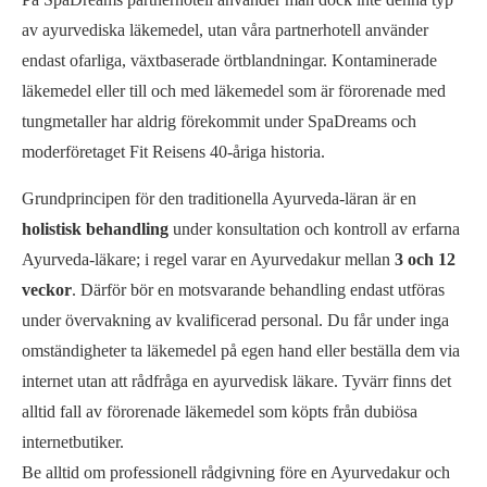
av ayurvediska läkemedel, utan våra partnerhotell använder
endast ofarliga, växtbaserade örtblandningar. Kontaminerade
läkemedel eller till och med läkemedel som är förorenade med
tungmetaller har aldrig förekommit under SpaDreams och
moderföretaget Fit Reisens 40-åriga historia.
Grundprincipen för den traditionella Ayurveda-läran är en
holistisk behandling
under konsultation och kontroll av erfarna
Ayurveda-läkare; i regel varar en Ayurvedakur mellan
3 och 12
veckor
. Därför bör en motsvarande behandling endast utföras
under övervakning av kvalificerad personal. Du får under inga
omständigheter ta läkemedel på egen hand eller beställa dem via
internet utan att rådfråga en ayurvedisk läkare. Tyvärr finns det
alltid fall av förorenade läkemedel som köpts från dubiösa
internetbutiker.
Be alltid om professionell rådgivning före en Ayurvedakur och