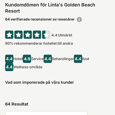
Kundomdömen för Linta's Golden Beach
Resort
64 verifierade recensioner av resenärer
4.4
Utmärkt
90
% rekommenderar hotellet till andra
4.4
4.9
4.4
4.4
Hotell
Service
Behandlingar
Kost
4.4
Wellness-område
Vad som imponerade på våra kunder
64
Resultat