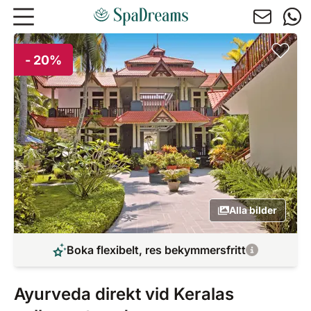
Hoppa till huvudinnehåll
- 20%
Alla bilder
Boka flexibelt, res bekymmersfritt
Ayurveda direkt vid Keralas