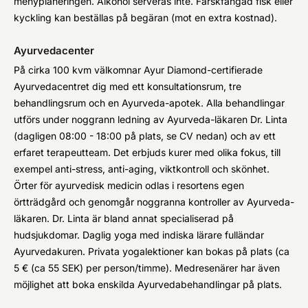
menyplaneringen. Alkohol serveras inte. Färskfångad fisk eller
kyckling kan beställas på begäran (mot en extra kostnad).
Ayurvedacenter
På cirka 100 kvm välkomnar Ayur Diamond-certifierade
Ayurvedacentret dig med ett konsultationsrum, tre
behandlingsrum och en Ayurveda-apotek. Alla behandlingar
utförs under noggrann ledning av Ayurveda-läkaren Dr. Linta
(dagligen 08:00 - 18:00 på plats, se CV nedan) och av ett
erfaret terapeutteam. Det erbjuds kurer med olika fokus, till
exempel anti-stress, anti-aging, viktkontroll och skönhet.
Örter för ayurvedisk medicin odlas i resortens egen
örtträdgård och genomgår noggranna kontroller av Ayurveda-
läkaren. Dr. Linta är bland annat specialiserad på
hudsjukdomar. Daglig yoga med indiska lärare fulländar
Ayurvedakuren. Privata yogalektioner kan bokas på plats (ca
5 € (ca 55 SEK) per person/timme). Medresenärer har även
möjlighet att boka enskilda Ayurvedabehandlingar på plats.