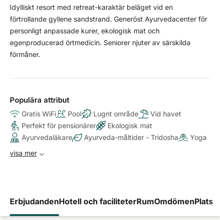
Idylliskt resort med retreat-karaktär beläget vid en
förtrollande gyllene sandstrand. Generöst Ayurvedacenter för
personligt anpassade kurer, ekologisk mat och
egenproducerad örtmedicin. Seniorer njuter av särskilda
förmåner.
Populära attribut
Gratis WiFi
Pool
Lugnt område
Vid havet
Perfekt för pensionärer
Ekologisk mat
Ayurvedaläkare
Ayurveda-måltider - Tridosha
Yoga
visa mer
Erbjudanden
Hotell och faciliteter
Rum
Omdömen
Plats