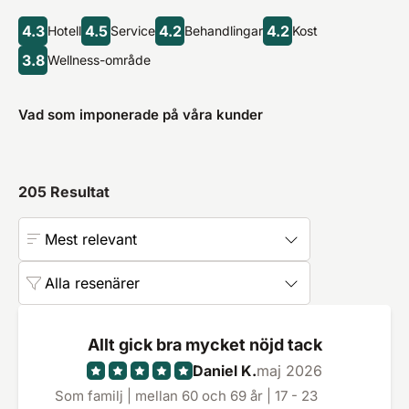
4.3
4.5
4.2
4.2
Hotell
Service
Behandlingar
Kost
3.8
Wellness-område
Vad som imponerade på våra kunder
205
Resultat
Mest relevant
Alla resenärer
Allt gick bra mycket nöjd tack
Daniel K.
maj 2026
Som familj | mellan 60 och 69 år | 17 - 23