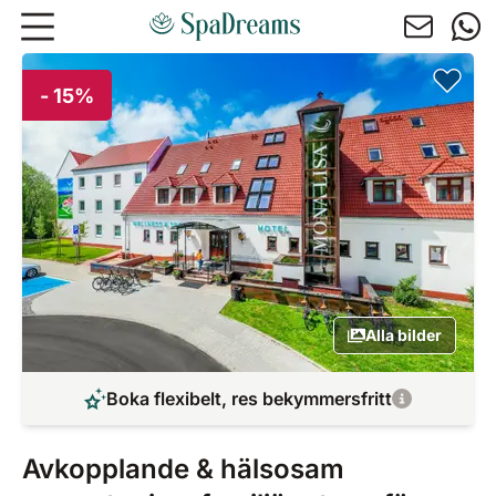
Hoppa till huvudinnehåll
- 15%
Alla bilder
Boka flexibelt, res bekymmersfritt
Avkopplande & hälsosam