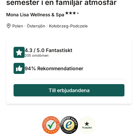
semester i en familjär atmosfär
+
Mona Lisa Wellness &
Spa
Polen · Östersjön · Kołobrzeg-Podczele
4.3
/ 5.0
Fantastiskt
205 omdömen
94
%
Rekommendationer
Till erbjudandena