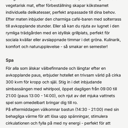
vegetarisk mat, efter förbeställning skapar köksteamet
individuella delikatesser, perfekt anpassade till dina behov.
Efter maten inbjuder den charmiga café-baren med solterrass
till avkopplande stunder. Eller så kan du njuta av lugnet i den
rymliga trädgården med en idyllisk grillplats, perfekt för
sociala kvällar eller avslappnade timmar i det gröna. Kulinarik,
komfort och naturupplevelse - så smakar en semester!
Spa
För alla som älskar välbefinnande och längtar efter en
avkopplande paus, erbjuder hotellet en trivsam värld på cirka
300 kvm för kropp och själ. Stig in i det inbjudande
simbassängen med whirlpool, öppet dagligen från 09:00 till
21:00 (paus 13:00 - 14:00), och njut av det mjuka vattnets
spel som omedelbart bringar dig till ro.
På eftermiddagen välkomnar bastun (14:30 - 21:00) med sin
behagliga värme för att lösa upp spänningar, stimulera
cirkulationen och fylla på med ny energi - perfekt för att