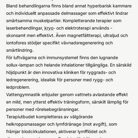
Bland behandlingarna finns bland annat hyperbarisk kammare
och individuellt anpassade delmassager som effektivt lindrar
smärtsamma muskelpartier. Kompletterande terapier som
laserbehandlingar,
kryo
- och elektroterapi används -
skonsamt men effektivt. Även magnetfältterapi, ultraljud och
iontofores stödjer specifikt vävnadsregenerering och
smärtlindring.
För luftvägarna och immunsystemet finns den lugnande
sollux-lampan och helande inhalationer tillgängliga. En särskild
höjdpunkt är den innovativa kliniken för ryggrads- och
ledregenerering, idealisk för personer med rygg- och
ledproblem.
Vattengymnastik erbjuder genom vattnets avlastande effekt
en mild, men ytterst effektiv träningsform, särskilt lämplig för
personer med rörelsebegränsningar.
Terapiutbudet kompletteras av välgörande
helkroppsmassager och lymfdränage (mot avgift), som
främjar blodcirkulationen, aktiverar lymfflödet och