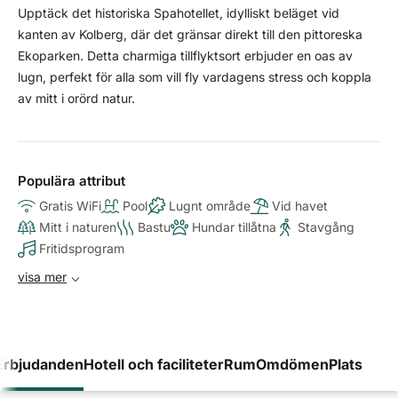
Upptäck det historiska Spahotellet, idylliskt beläget vid
kanten av Kolberg, där det gränsar direkt till den pittoreska
Ekoparken. Detta charmiga tillflyktsort erbjuder en oas av
lugn, perfekt för alla som vill fly vardagens stress och koppla
av mitt i orörd natur.
Populära attribut
Gratis WiFi
Pool
Lugnt område
Vid havet
Mitt i naturen
Bastu
Hundar tillåtna
Stavgång
Fritidsprogram
visa mer
Erbjudanden
Hotell och faciliteter
Rum
Omdömen
Plats