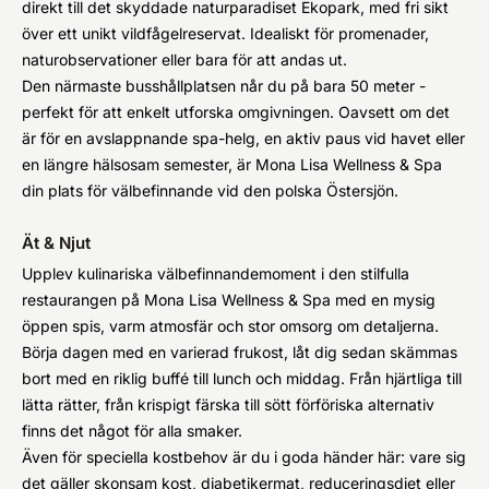
direkt till det skyddade naturparadiset Ekopark, med fri sikt
över ett unikt vildfågelreservat. Idealiskt för promenader,
naturobservationer eller bara för att andas ut.
Den närmaste busshållplatsen når du på bara 50 meter -
perfekt för att enkelt utforska omgivningen. Oavsett om det
är för en avslappnande spa-helg, en aktiv paus vid havet eller
en längre hälsosam semester, är Mona Lisa Wellness & Spa
din plats för välbefinnande vid den polska Östersjön.
Ät & Njut
Upplev kulinariska välbefinnandemoment i den stilfulla
restaurangen på Mona Lisa Wellness & Spa med en mysig
öppen spis, varm atmosfär och stor omsorg om detaljerna.
Börja dagen med en varierad frukost, låt dig sedan skämmas
bort med en riklig buffé till lunch och middag. Från hjärtliga till
lätta rätter, från krispigt färska till sött förföriska alternativ
finns det något för alla smaker.
Även för speciella kostbehov är du i goda händer här: vare sig
det gäller skonsam kost, diabetikermat, reduceringsdiet eller