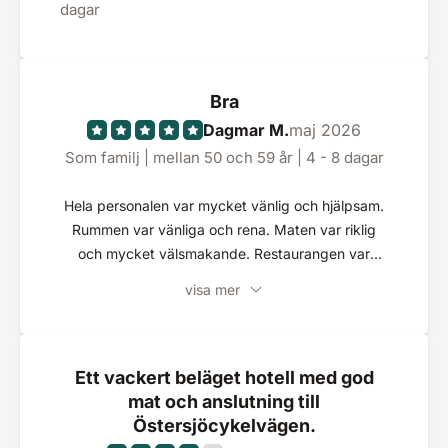
dagar
Bra
Dagmar M.
maj 2026
Som familj | mellan 50 och 59 år | 4 - 8 dagar
Hela personalen var mycket vänlig och hjälpsam.
Rummen var vänliga och rena. Maten var riklig
och mycket välsmakande. Restaurangen var
också mycket trevlig. Alla i SPA-området var
visa mer
också mycket vänliga. Det borde bara ha funnits
parkeringsplatser tillgängliga.
Ett vackert beläget hotell med god
mat och anslutning till
Östersjöcykelvägen.