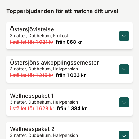
Topperbjudanden för att matcha ditt urval
Östersjövistelse
3 nätter, Dubbelrum, Frukost
i stället för
1 021 kr
från
868 kr
Östersjöns avkopplingssemester
3 nätter, Dubbelrum, Halvpension
i stället för
1 215 kr
från
1 033 kr
Wellnesspaket 1
3 nätter, Dubbelrum, Halvpension
i stället för
1 628 kr
från
1 384 kr
Wellnesspaket 2
3 nätter, Dubbelrum, Halvpension