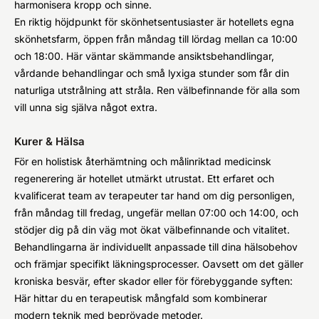
harmonisera kropp och sinne.
En riktig höjdpunkt för skönhetsentusiaster är hotellets egna
skönhetsfarm, öppen från måndag till lördag mellan ca 10:00
och 18:00. Här väntar skämmande ansiktsbehandlingar,
vårdande behandlingar och små lyxiga stunder som får din
naturliga utstrålning att stråla. Ren välbefinnande för alla som
vill unna sig själva något extra.
Kurer & Hälsa
För en holistisk återhämtning och målinriktad medicinsk
regenerering är hotellet utmärkt utrustat. Ett erfaret och
kvalificerat team av terapeuter tar hand om dig personligen,
från måndag till fredag, ungefär mellan 07:00 och 14:00, och
stödjer dig på din väg mot ökat välbefinnande och vitalitet.
Behandlingarna är individuellt anpassade till dina hälsobehov
och främjar specifikt läkningsprocesser. Oavsett om det gäller
kroniska besvär, efter skador eller för förebyggande syften:
Här hittar du en terapeutisk mångfald som kombinerar
modern teknik med beprövade metoder.