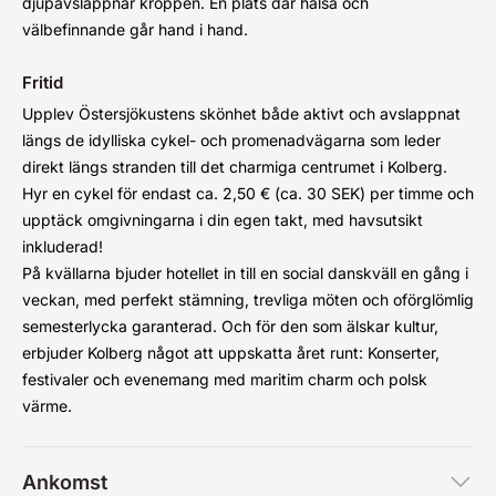
djupavslappnar kroppen. En plats där hälsa och
välbefinnande går hand i hand.
Fritid
Upplev Östersjökustens skönhet både aktivt och avslappnat
längs de idylliska cykel- och promenadvägarna som leder
direkt längs stranden till det charmiga centrumet i Kolberg.
Hyr en cykel för endast ca. 2,50 € (ca. 30 SEK) per timme och
upptäck omgivningarna i din egen takt, med havsutsikt
inkluderad!
På kvällarna bjuder hotellet in till en social danskväll en gång i
veckan, med perfekt stämning, trevliga möten och oförglömlig
semesterlycka garanterad. Och för den som älskar kultur,
erbjuder Kolberg något att uppskatta året runt: Konserter,
festivaler och evenemang med maritim charm och polsk
värme.
Ankomst