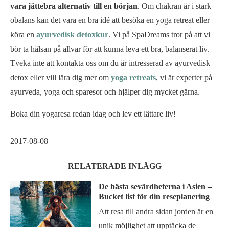
vara jättebra alternativ till en början
. Om chakran är i stark
obalans kan det vara en bra idé att besöka en yoga retreat eller
köra en
ayurvedisk detoxkur
. Vi på SpaDreams tror på att vi
bör ta hälsan på allvar för att kunna leva ett bra, balanserat liv.
Tveka inte att kontakta oss om du är intresserad av ayurvedisk
detox eller vill lära dig mer om
yoga retreats
, vi är experter på
ayurveda, yoga och sparesor och hjälper dig mycket gärna.
Boka din yogaresa redan idag och lev ett lättare liv!
2017-08-08
RELATERADE INLÄGG
De bästa sevärdheterna i Asien –
Bucket list för din reseplanering
Att resa till andra sidan jorden är en
unik möjlighet att upptäcka de