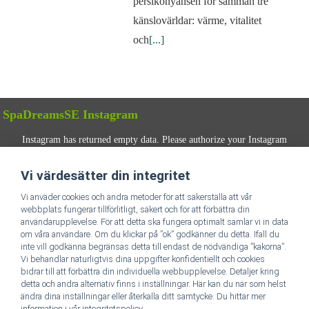
persikonyansen för samman tre
känslovärldar: värme, vitalitet
och
[...]
SpaDreamsSE Instagram
Instagram has returned empty data. Please authorize your Instagram
account in the
plugin settings
.
Vi värdesätter din integritet
FÖLJ OSS
Vi anväder cookies och andra metoder för att säkerställa att vår
webbplats fungerar tillförlitligt, säkert och för att förbättra din
användarupplevelse. För att detta ska fungera optimalt samlar vi in data
om våra användare. Om du klickar på ”ok” godkänner du detta. Ifall du
inte vill godkänna begränsas detta till endast de nödvändiga ”kakorna”.
Vi behandlar naturligtvis dina uppgifter konfidentiellt och cookies
bidrar till att förbättra din individuella webbupplevelse. Detaljer kring
detta och andra alternativ finns i inställningar. Här kan du när som helst
Till SpaDreamsSE hemsida
ändra dina inställningar eller återkalla ditt samtycke. Du hittar mer
information i vår integritetspolicy.