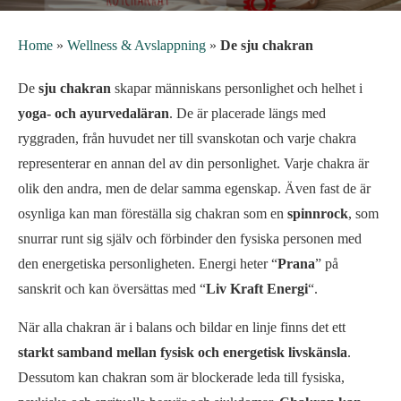
Home
»
Wellness & Avslappning
»
De sju chakran
De
sju chakran
skapar människans personlighet och helhet i
yoga- och ayurvedaläran
. De är placerade längs med
ryggraden, från huvudet ner till svanskotan och varje chakra
representerar en annan del av din personlighet. Varje chakra är
olik den andra, men de delar samma egenskap. Även fast de är
osynliga kan man föreställa sig chakran som en
spinnrock
, som
snurrar runt sig själv och förbinder den fysiska personen med
den energetiska personligheten. Energi heter “
Prana
” på
sanskrit och kan översättas med “
Liv Kraft Energi
“.
När alla chakran är i balans och bildar en linje finns det ett
starkt samband mellan fysisk och energetisk livskänsla
.
Dessutom kan chakran som är blockerade leda till fysiska,