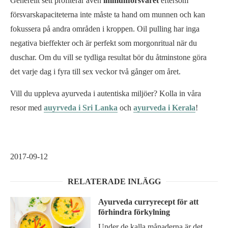
Generellt sett profiterar även
immunförsvaret
eftersom
försvarskapaciteterna inte måste ta hand om munnen och kan
fokussera på andra områden i kroppen. Oil pulling har inga
negativa bieffekter och är perfekt som morgonritual när du
duschar. Om du vill se tydliga resultat bör du åtminstone göra
det varje dag i fyra till sex veckor två gånger om året.
Vill du uppleva ayurveda i autentiska miljöer? Kolla in våra
resor med
auyrveda i Sri Lanka
och
ayurveda i Kerala
!
2017-09-12
RELATERADE INLÄGG
Ayurveda curryrecept för att
förhindra förkylning
Under de kalla månaderna är det