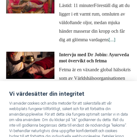
Lästid: 11 minuterFöreställ dig att du
ligger i ett varmt rum, omsluten av
väldoftande oljor, medan mjuka
händer masserar din kropp och får
dig att glömma vardagens
[...]
Intervju med Dr Jobin: Ayurveda
mot övervikt och fetma
Fetma är en växande global hälsokris
som av Världshälsoorganisationen
(WHO) erkänts som en av de största
Vi värdesätter din integritet
folkhälsoutmaningarna under 2000-
Vi anväder cookies och andra metoder för att säkerställa att vår
talet. Fetma definieras som en
[...]
webbplats fungerar tillförlitligt, säkert och för att förbättra din
användarupplevelse. För att detta ska fungera optimalt samlar vi in data
Ayurveda mot akne – 9 tips om
om våra användare. Om du klickar på ”ok” godkänner du detta. Ifall du
hur Ayurveda kan hjälpa med
inte vill godkänna begränsas detta till endast de nödvändiga ”kakorna”.
akne
Vi behandlar naturligtvis dina uppgifter konfidentiellt och cookies
bidrar till att förbättra din individuella webbupplevelse. Detaljer kring