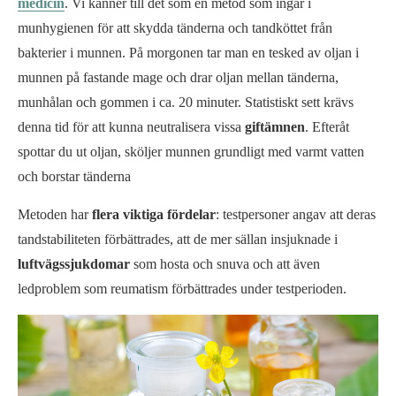
medicin
. Vi känner till det som en metod som ingår i
munhygienen för att skydda tänderna och tandköttet från
bakterier i munnen. På morgonen tar man en tesked av oljan i
munnen på fastande mage och drar oljan mellan tänderna,
munhålan och gommen i ca. 20 minuter. Statistiskt sett krävs
denna tid för att kunna neutralisera vissa
giftämnen
. Efteråt
spottar du ut oljan, sköljer munnen grundligt med varmt vatten
och borstar tänderna
Metoden har
flera viktiga fördelar
: testpersoner angav att deras
tandstabiliteten förbättrades, att de mer sällan insjuknade i
luftvägssjukdomar
som hosta och snuva och att även
ledproblem som reumatism förbättrades under testperioden.