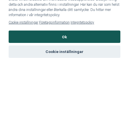
Ayurveda mot akne – sann skönhet
detta och andra alternativ finns i inställningar. Här kan du när som helst
ändra dina inställningar eller återkalla ditt samtycke. Du hittar mer
kommer inifrån De flesta av oss
information i vår integritetspolicy.
associerar nog akne med puberteten.
Cookie inställningar
Företagsinformation
Integritetspolicy
Detta beror på
hormonförändringarna under
Ok
tonåren, som gör att finnar
[...]
Cookie inställningar
SpaDreamsSE Instagram
Instagram has returned empty data. Please authorize your Instagram
account in the
plugin settings
.
FÖLJ OSS