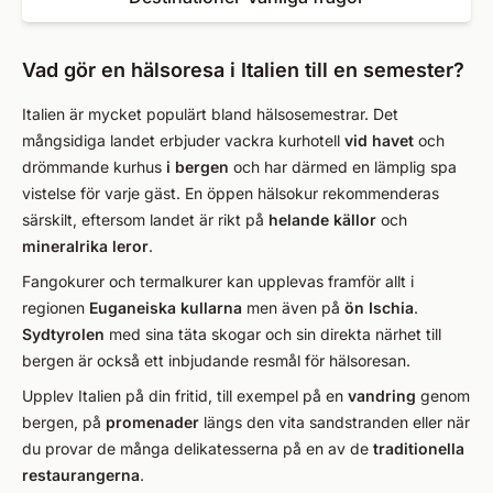
Vad gör en hälsoresa i Italien till en semester?
Italien är mycket populärt bland hälsosemestrar. Det
mångsidiga landet erbjuder vackra kurhotell
vid havet
och
drömmande kurhus
i bergen
och har därmed en lämplig spa
vistelse för varje gäst. En öppen hälsokur rekommenderas
särskilt, eftersom landet är rikt på
helande källor
och
mineralrika leror
.
Fangokurer och termalkurer kan upplevas framför allt i
regionen
Euganeiska kullarna
men även på
ön Ischia
.
Sydtyrolen
med sina täta skogar och sin direkta närhet till
bergen är också ett inbjudande resmål för hälsoresan.
Upplev Italien på din fritid, till exempel på en
vandring
genom
bergen, på
promenader
längs den vita sandstranden eller när
du provar de många delikatesserna på en av de
traditionella
restaurangerna
.