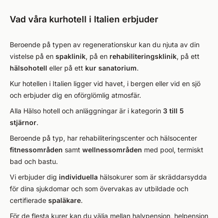
Vad våra kurhotell i Italien erbjuder
Beroende på typen av regenerationskur kan du njuta av din
vistelse på en
spaklinik
, på en
rehabiliteringsklinik
, på ett
hälsohotell
eller på ett
kur sanatorium
.
Kur hotellen i Italien ligger vid havet, i bergen eller vid en sjö
och erbjuder dig en oförglömlig atmosfär.
Alla Hälso hotell och anläggningar är i kategorin
3 till 5
stjärnor
.
Beroende på typ, har rehabiliteringscenter och hälsocenter
fitnessområden
samt
wellnessområden
med pool, termiskt
bad och bastu.
Vi erbjuder dig
individuella
hälsokurer som är skräddarsydda
för dina sjukdomar och som övervakas av utbildade och
certifierade
spaläkare
.
För de flesta kurer kan du välja mellan halvpension, helpension