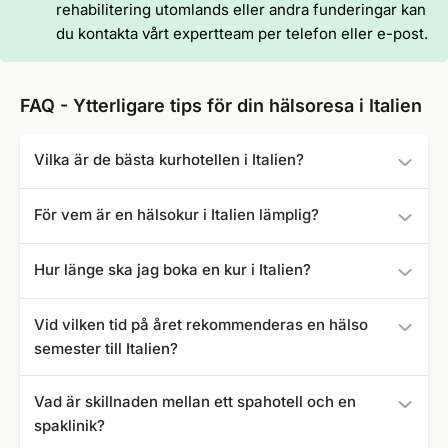
rehabilitering utomlands eller andra funderingar kan
du kontakta vårt expertteam per telefon eller e-post.
FAQ - Ytterligare tips för din hälsoresa i Italien
Vilka är de bästa kurhotellen i Italien?
Följande spahotell och spakliniker är de bäst rankade hos
För vem är en hälsokur i Italien lämplig?
oss:
En hälsokur passar alla som vill njuta av en avkopplande
Hotel Terme Quisisana
- Omdöme: 4,8
Hur länge ska jag boka en kur i Italien?
paus i en drömlik natur. I Italien erbjuds kurer för
Hotel Ariston Molino Buja
- Omdöme: 4,7
tjänstemän, kurer för gravida kvinnor, kurer för seniorer,
Hotel President Terme
- Omdöme: 4,7
En privatkur pågår vanligtvis i tre veckor. Beroende på
Vid vilken tid på året rekommenderas en hälso
kurer för patienter med hundar och många fler.
Hotel Terme Neroniane
- Omdöme: 4,7
behovet kan kurtiden också förkortas eller förlängas.
semester till Italien?
La Residence & Idrokinesis
- Omdöme: 4,7
Hotel Terme Due Torri
- Omdöme: 4,7
Den bästa tiden för en kur i Italien är på våren och hösten,
Hotel Terme Mioni Pezzato & Spa
- Omdöme: 4,6
Vad är skillnaden mellan ett spahotell och en
eftersom temperaturen är behagligt varm då.
Hotel Terme Metropole
- Omdöme: 4,6
spaklinik?
Hotel Terme Roma
- Omdöme: 4,5