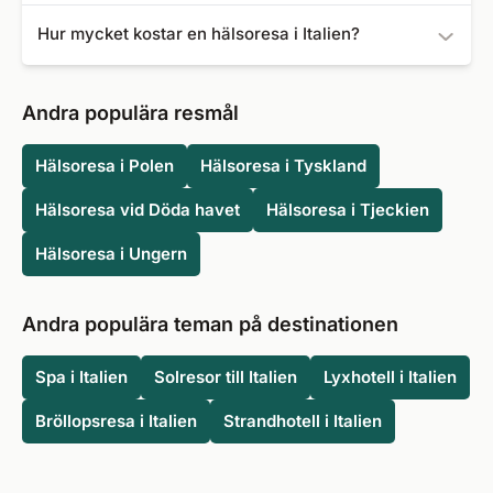
På ett spahotell ligger fokus på att bibehålla din hälsa,
Hotel Terme Patria
- Omdöme: 4,5
Hur mycket kostar en hälsoresa i Italien?
medan fokus på en spaklinik ligger på att återställa din
hälsa, till exempel efter en stroke eller hjärtattack.
En kort kur semester i Italien kan bokas för så lite som
5 921 kr. Priserna beror i hög grad på resmålet, typen av
Andra populära resmål
boende, kurhotellet och hälsoprogrammet.
Hälsoresa i Polen
Hälsoresa i Tyskland
Hälsoresa vid Döda havet
Hälsoresa i Tjeckien
Hälsoresa i Ungern
Andra populära teman på destinationen
Spa i Italien
Solresor till Italien
Lyxhotell i Italien
Bröllopsresa i Italien
Strandhotell i Italien