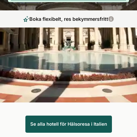
Boka flexibelt, res bekymmersfritt
Semester med hälsokur och medelhavskänsla
Medelhavslandet Italien med sina vackra kuster och långa
sandstränder är förmodligen ett av de mest populära
semestermålen. Njut av din hälsoresa med spabehandlingar i
en av Italiens vackraste regioner och låt din kropp och ditt
sinne finna ro.
Se alla hotell för Hälsoresa i Italien