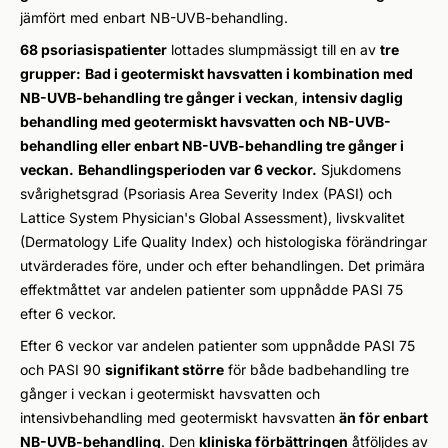
jämfört med enbart NB-UVB-behandling.
68 psoriasispatienter
lottades slumpmässigt till en av
tre
grupper:
Bad i geotermiskt havsvatten i kombination med
NB-UVB-behandling tre gånger i veckan
,
intensiv daglig
behandling med geotermiskt havsvatten och NB-UVB-
behandling eller enbart NB-UVB-behandling tre gånger i
veckan.
Behandlingsperioden var 6 veckor.
Sjukdomens
svårighetsgrad (Psoriasis Area Severity Index (PASI) och
Lattice System Physician's Global Assessment), livskvalitet
(Dermatology Life Quality Index) och histologiska förändringar
utvärderades före, under och efter behandlingen. Det primära
effektmåttet var andelen patienter som uppnådde PASI 75
efter 6 veckor.
Efter 6 veckor var andelen patienter som uppnådde PASI 75
och PASI 90
signifikant större
för både badbehandling tre
gånger i veckan i geotermiskt havsvatten och
intensivbehandling med geotermiskt havsvatten
än för enbart
NB-UVB-behandling
. Den
kliniska förbättringen
åtföljdes av