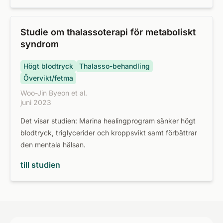
Studie om thalassoterapi för metaboliskt
syndrom
Högt blodtryck
Thalasso-behandling
Övervikt/fetma
Woo-Jin Byeon et al.
juni 2023
Det visar studien: Marina healingprogram sänker högt
blodtryck, triglycerider och kroppsvikt samt förbättrar
den mentala hälsan.
till studien