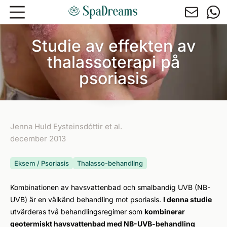
Hoppa till huvudinnehåll
Studie av effekten av
thalassoterapi på
psoriasis
Jenna Huld Eysteinsdóttir et al.
december 2013
Eksem / Psoriasis
Thalasso-behandling
Kombinationen av havsvattenbad och smalbandig UVB (NB-
UVB) är en välkänd behandling mot psoriasis.
I denna studie
utvärderas två behandlingsregimer som
kombinerar
geotermiskt havsvattenbad med NB-UVB-behandling