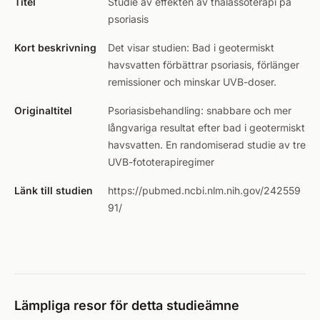
Titel
Studie av effekten av thalassoterapi på
psoriasis
Kort beskrivning
Det visar studien: Bad i geotermiskt
havsvatten förbättrar psoriasis, förlänger
remissioner och minskar UVB-doser.
Originaltitel
Psoriasisbehandling: snabbare och mer
långvariga resultat efter bad i geotermiskt
havsvatten. En randomiserad studie av tre
UVB-fototerapiregimer
Länk till studien
https://pubmed.ncbi.nlm.nih.gov/242559
91/
Lämpliga resor för detta studieämne