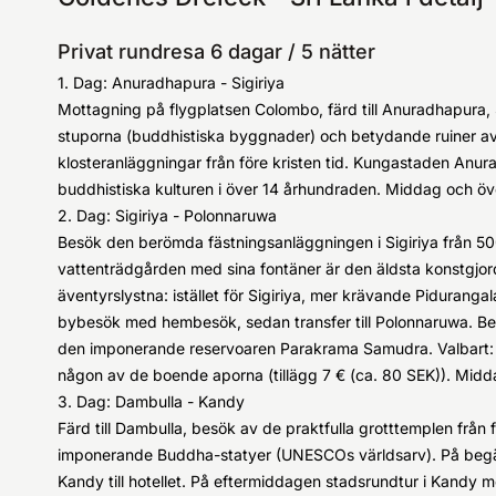
Privat rundresa 6 dagar / 5 nätter
1. Dag: Anuradhapura - Sigiriya
Mottagning på flygplatsen Colombo, färd till Anuradhapura,
stuporna (buddhistiska byggnader) och betydande ruiner 
klosteranläggningar från före kristen tid. Kungastaden Anur
buddhistiska kulturen i över 14 århundraden. Middag och öv
2. Dag: Sigiriya - Polonnaruwa
Besök den berömda fästningsanläggningen i Sigiriya från 50
vattenträdgården med sina fontäner är den äldsta konstgjorda
äventyrslystna: istället för Sigiriya, mer krävande Pidurangal
bybesök med hembesök, sedan transfer till Polonnaruwa. Bes
den imponerande reservoaren Parakrama Samudra. Valbart: c
någon av de boende aporna (tillägg 7 € (ca. 80 SEK)). Midda
3. Dag: Dambulla - Kandy
Färd till Dambulla, besök av de praktfulla grotttemplen från
imponerande Buddha-statyer (UNESCOs världsarv). På begäran
Kandy till hotellet. På eftermiddagen stadsrundtur i Kandy