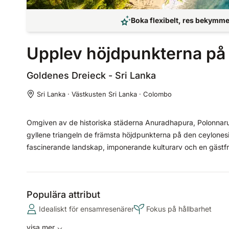
Boka flexibelt, res bekymmer
Upplev höjdpunkterna på 
Goldenes Dreieck - Sri
Lanka
Sri Lanka · Västkusten Sri Lanka · Colombo
Omgiven av de historiska städerna Anuradhapura, Polonnaruwa
gyllene triangeln de främsta höjdpunkterna på den ceylones
fascinerande landskap, imponerande kulturarv och en gästfrih
Populära attribut
Idealiskt för ensamresenärer
Fokus på hållbarhet
visa mer