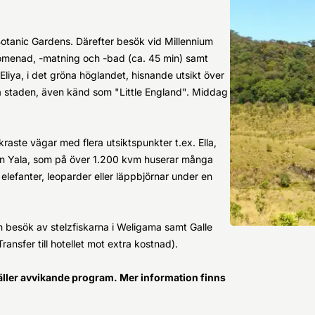
 Botanic Gardens. Därefter besök vid Millennium
romenad, -matning och -bad (ca. 45 min) samt
liya, i det gröna höglandet, hisnande utsikt över
la staden, även känd som "Little England". Middag
raste vägar med flera utsiktspunkter t.ex. Ella,
ken Yala, som på över 1.200 kvm huserar många
e elefanter, leoparder eller läppbjörnar under en
en besök av stelzfiskarna i Weligama samt Galle
ransfer till hotellet mot extra kostnad).
äller avvikande program. Mer information finns