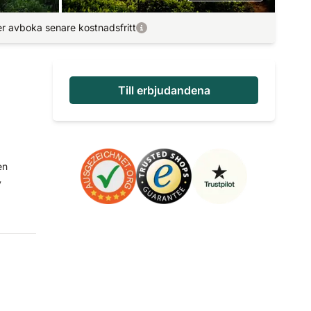
r avboka senare kostnadsfritt
Till erbjudandena
en
v