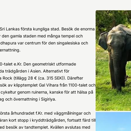
 Sri Lankas första kungliga stad. Besök de enorma
av den gamla staden med många tempel och
adhapura var centrum för den singalesiska och
ernattning.
0-talet e.Kr. Den geometriskt utformade
 trädgården i Asien. Alternativt för
a Rock (tillägg 28 € (ca. 315 SEK)). Därefter
ök av klipptemplet Gal Vihara från 1100-talet och
ykeltur genom ruinerna, kanske för att hälsa på
g och övernattning i Sigiriya.
 första århundradet f.Kr. med väggmålningar och
 kort stopp i kryddträdgården, fortsatt färd till
 med besök av tandtemplet. Kvällen avslutas med