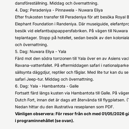
dansföreställning. Middag och övernattning.
4. Dag: Peradeniya - Pinnawela - Nuwara Eliya
Efter frukosten transfer till Peradeniya för att besöka Royal
Elephant Foundation i Randeniya. Där museiguide, elefantp
besök vid elefantbajspappersfabriken. På vägen till Nuwara E
teplantager. Stopp på hotellet, sedan besök av den kolonia
och övernattning.
5. Dag: Nuwara Eliya - Yala
Färd mot den södra torrzonen till Yala över en av Asiens vack
Ravana-vattenfallet. På eftermiddagen safari i nationalpar
sällsynta däggdjur, reptiler och fåglar. Med lite tur kan du s
safari Jeep-tur. Middag och övernattning.
6. Dag: Yala - Hambantota - Galle
Fortsatt färd längs kusten via Hambantota till Galle. På väg
Dutch Fort, innan det är dags att återvända till flygplatsen. (T
Nedan hittar du den illustrativa reseplanen som PDF.
Vänligen observera: För resor från och med 01/05/2026 g
i programinnehållet (se ovan).