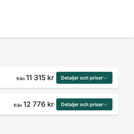
11 315 kr
Detaljer och priser
från
12 776 kr
Detaljer och priser
från