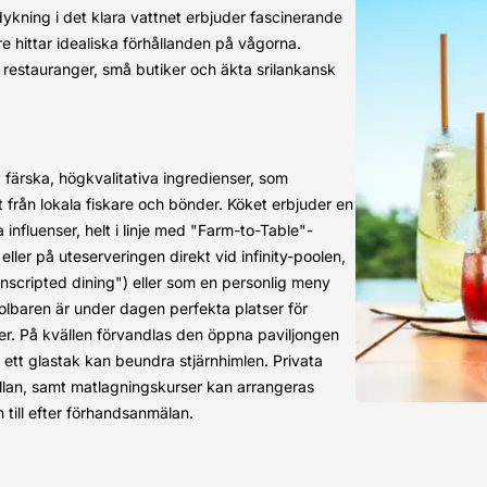
 dykning i det klara vattnet erbjuder fascinerande
e hittar idealiska förhållanden på vågorna.
 restauranger, små butiker och äkta srilankansk
 färska, högkvalitativa ingredienser, som
t från lokala fiskare och bönder. Köket erbjuder en
 influenser, helt i linje med "Farm-to-Table"-
ler på uteserveringen direkt vid infinity-poolen,
scripted dining") eller som en personlig meny
baren är under dagen perfekta platser för
er. På kvällen förvandlas den öppna paviljongen
r ett glastak kan beundra stjärnhimlen. Privata
 villan, samt matlagningskurser kan arrangeras
 till efter förhandsanmälan.