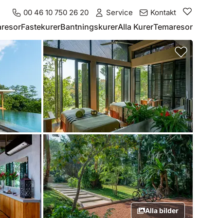
00 46 10 750 26 20
Service
Kontakt
resor
Fastekurer
Bantningskurer
Alla Kurer
Temaresor
Alla bilder