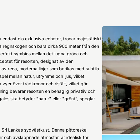
 endast nio exklusiva enheter, tronar majestätiskt
ka regnskogen och bara cirka 900 meter från den
erfekt symbios mellan det lugna gröna och
ceptet för resorten, designat av den
 av rena, moderna linjer som berikas med subtila
el mellan natur, utrymme och ljus, vilket
 vyer över trädkronor och risfält, vilket gör
mning bevarar resorten en behaglig privatliv och
alesiska betyder "natur" eller "grönt", speglar
å Sri Lankas sydvästkust. Denna pittoreska
der och avslappnade atmosfär, är idealisk för