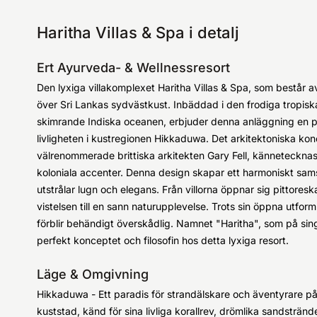
Haritha Villas & Spa i detalj
Ert Ayurveda- & Wellnessresort
Den lyxiga villakomplexet Haritha Villas & Spa, som består av
över Sri Lankas sydvästkust. Inbäddad i den frodiga tropis
skimrande Indiska oceanen, erbjuder denna anläggning en p
livligheten i kustregionen Hikkaduwa. Det arkitektoniska kon
välrenommerade brittiska arkitekten Gary Fell, kännetecknas
koloniala accenter. Denna design skapar ett harmoniskt samsp
utstrålar lugn och elegans. Från villorna öppnar sig pittoreska
vistelsen till en sann naturupplevelse. Trots sin öppna utfor
förblir behändigt överskådlig. Namnet "Haritha", som på sing
perfekt konceptet och filosofin hos detta lyxiga resort.
Läge & Omgivning
Hikkaduwa - Ett paradis för strandälskare och äventyrare p
kuststad, känd för sina livliga korallrev, drömlika sandsträn