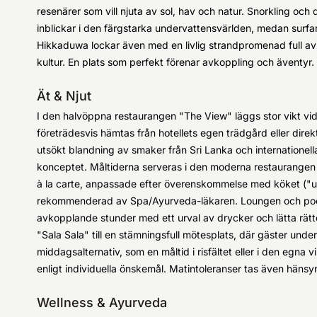
resenärer som vill njuta av sol, hav och natur. Snorkling och
inblickar i den färgstarka undervattensvärlden, medan surfar
Hikkaduwa lockar även med en livlig strandpromenad full av
kultur. En plats som perfekt förenar avkoppling och äventyr.
Ät & Njut
I den halvöppna restaurangen "The View" läggs stor vikt vid
företrädesvis hämtas från hotellets egen trädgård eller direk
utsökt blandning av smaker från Sri Lanka och internationella
konceptet. Måltiderna serveras i den moderna restaurangen el
à la carte, anpassade efter överenskommelse med köket ("un
rekommenderad av Spa/Ayurveda-läkaren. Loungen och pool
avkopplande stunder med ett urval av drycker och lätta rätt
"Sala Sala" till en stämningsfull mötesplats, där gäster unde
middagsalternativ, som en måltid i risfältet eller i den egna
enligt individuella önskemål. Matintoleranser tas även hänsyn
Wellness & Ayurveda