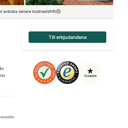
r avboka senare kostnadsfritt
Till erbjudandena
rån
rar
passade