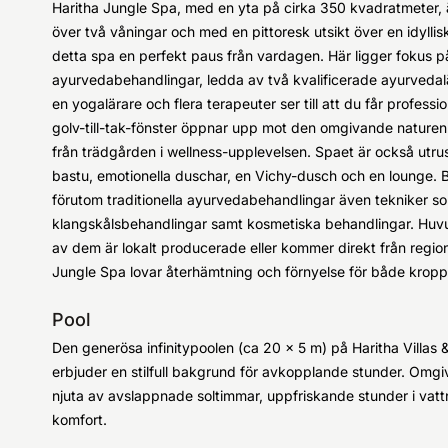
Haritha Jungle Spa, med en yta på cirka 350 kvadratmeter, ä
över två våningar och med en pittoresk utsikt över en idyllis
detta spa en perfekt paus från vardagen. Här ligger fokus p
ayurvedabehandlingar, ledda av två kvalificerade ayurvedal
en yogalärare och flera terapeuter ser till att du får prof
golv-till-tak-fönster öppnar upp mot den omgivande naturen oc
från trädgården i wellness-upplevelsen. Spaet är också utrus
bastu, emotionella duschar, en Vichy-dusch och en lounge. 
förutom traditionella ayurvedabehandlingar även tekniker 
klangskålsbehandlingar samt kosmetiska behandlingar. Huv
av dem är lokalt producerade eller kommer direkt från regio
Jungle Spa lovar återhämtning och förnyelse för både kropp 
Pool
Den generösa infinitypoolen (ca 20 x 5 m) på Haritha Villas 
erbjuder en stilfull bakgrund för avkopplande stunder. Omg
njuta av avslappnade soltimmar, uppfriskande stunder i vatt
komfort.