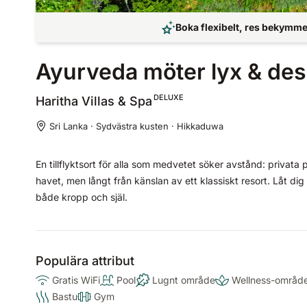
Boka flexibelt, res bekymmer
Ayurveda möter lyx & des
DELUXE
Haritha Villas &
Spa
Sri Lanka · Sydvästra kusten · Hikkaduwa
En tillflyktsort för alla som medvetet söker avstånd: privata p
havet, men långt från känslan av ett klassiskt resort. Låt dig
både kropp och själ.
Populära attribut
Gratis WiFi
Pool
Lugnt område
Wellness-områd
Bastu
Gym