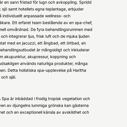
r en sann fristad för lugn och avkoppling. Spridd
k sjö samt hotellets egna teplantage, erbjuder
å individuellt anpassade wellness- och
äkare. Ett erfaret team bestående av en spa-chef,
essionell omvårdnad. De fyra behandlingsrummen med
h integrerar ljus, frisk luft och de mjuka ljuden
tat med en jacuzzi, ett ångbad, ett örtbad, en
Behandlingsutbudet är mångsidigt och inkluderar
som akupunktur, akupressur, koppning och
udsakligen används naturliga produkter, många
nen. Detta holistiska spa-upplevelse på Haritha
och själ.
& Spa är inbäddad i frodig tropisk vegetation och
iven av djungelns lummiga grönska kan gästerna
net och en exceptionell känsla av avskildhet och