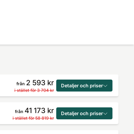
2 593 kr
från
Detaljer och priser
i stället för
3 704 kr
41 173 kr
från
Detaljer och priser
i stället för
58 819 kr