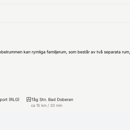
 dubbelrummen kan rymliga familjerum, som består av två separata ru
port
(
RLG
)
Tåg Stn. Bad Doberan
ca 15 km / 20 min