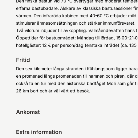
Den finska bastun vid 70 °C övertygar med moderat temperatu
erfarna bastubadare. Älskare av klassiska bastusessioner fi
värmen. Den infraröda kabinen med 40-60 °C erbjuder mild 
stimulerar ämnesomsättningen och stärker immunförsvaret.
Två vilorum inbjuder till avkoppling. Välmåendevatten finns ti
Öppettider för bastuområdet: Måndag till lördag, 15:00-21:00
hotellgäster: 12 € per person/dag (enstaka inträde) (ca. 135
Fritid
Den sex kilometer långa stranden i Kühlungsborn ligger bara n
en promenad längs promenaden till hamnen och piren, där 
också ta en tur med den historiska badtåget Molli som går t
26 km bort och är väl värt ett besök.
Ankomst
Extra information