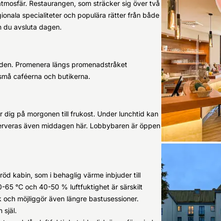
 atmosfär. Restaurangen, som sträcker sig över två
egionala specialiteter och populära rätter från både
n du avsluta dagen.
nden. Promenera längs promenadstråket
 små caféerna och butikerna.
 dig på morgonen till frukost. Under lunchtid kan
 serveras även middagen här. Lobbybaren är öppen
öd kabin, som i behaglig värme inbjuder till
65 °C och 40-50 % luftfuktighet är särskilt
k och möjliggör även längre bastusessioner.
 själ.