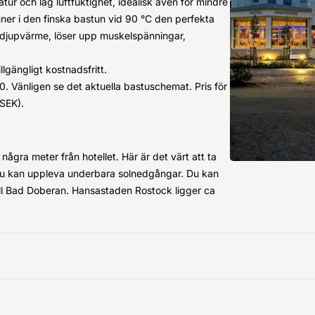
r och låg luftfuktighet, idealisk även för mindre
nner i den finska bastun vid 90 °C den perfekta
djupvärme, löser upp muskelspänningar,
llgängligt kostnadsfritt.
. Vänligen se det aktuella bastuschemat. Pris för
 SEK).
ågra meter från hotellet. Här är det värt att ta
du kan uppleva underbara solnedgångar. Du kan
ill Bad Doberan. Hansastaden Rostock ligger ca