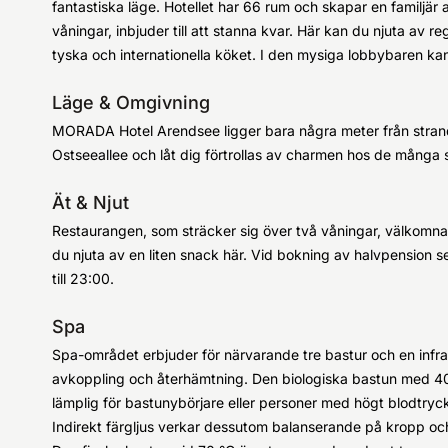
fantastiska läge. Hotellet har 66 rum och skapar en familjär
våningar, inbjuder till att stanna kvar. Här kan du njuta av r
tyska och internationella köket. I den mysiga lobbybaren ka
Läge & Omgivning
MORADA Hotel Arendsee ligger bara några meter från stra
Ostseeallee och låt dig förtrollas av charmen hos de många
Ät & Njut
Restaurangen, som sträcker sig över två våningar, välkomnar
du njuta av en liten snack här. Vid bokning av halvpension
till 23:00.
Spa
Spa-området erbjuder för närvarande tre bastur och en infrar
avkoppling och återhämtning. Den biologiska bastun med 40-
lämplig för bastunybörjare eller personer med högt blodtryc
Indirekt färgljus verkar dessutom balanserande på kropp och