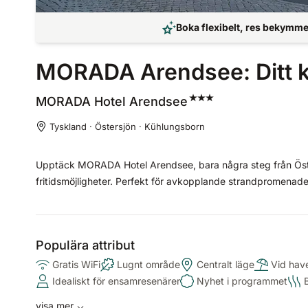
Boka flexibelt, res bekymmer
MORADA Arendsee: Ditt k
MORADA Hotel
Arendsee
Tyskland · Östersjön · Kühlungsborn
Upptäck MORADA Hotel Arendsee, bara några steg från Öst
fritidsmöjligheter. Perfekt för avkopplande strandpromenad
Populära attribut
Gratis WiFi
Lugnt område
Centralt läge
Vid hav
Idealiskt för ensamresenärer
Nyhet i programmet
visa mer