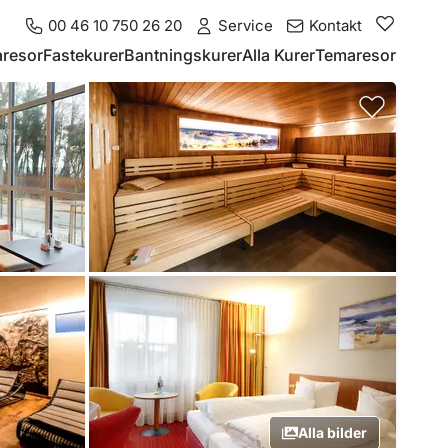
00 46 10 750 26 20
Service
Kontakt
resor
Fastekurer
Bantningskurer
Alla Kurer
Temaresor
Alla bilder