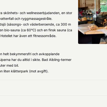
a skönhets- och wellnesserbjudanden, en stor
ttenfall och ryggmassagestråle.
dsjö (säsongs- och väderberoende, ca 300 m
en bio-sauna (ca 60°C) och en finsk sauna (ca
 Hotellet har även ett fitnessområde.
r en helt bekymmersfri och avkopplande
rna har du alltid i sikte. Bad Aibling-termer
ter med bil.
 liten klätterpark (mot avgift).