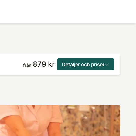
879 kr
Detaljer och priser
från