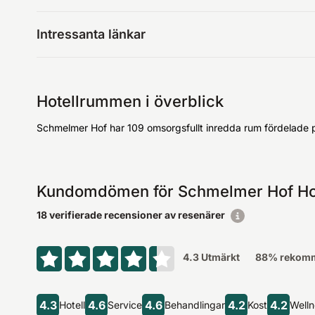
Intressanta länkar
Hotellrummen i överblick
Schmelmer Hof har 109 omsorgsfullt inredda rum fördelade p
Kundomdömen för Schmelmer Hof Hot
18 verifierade recensioner av resenärer
4.3
Utmärkt
88
% rekomme
4.3
4.6
4.6
4.2
4.2
Hotell
Service
Behandlingar
Kost
Well