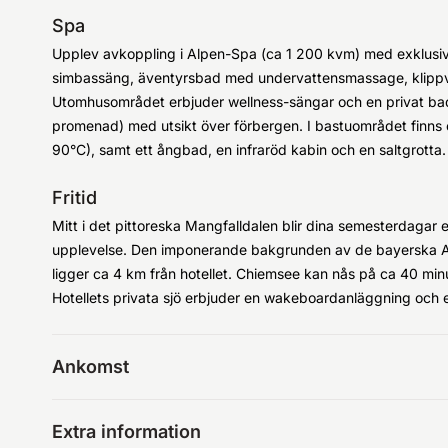
Spa
Upplev avkoppling i Alpen-Spa (ca 1 200 kvm) med exklusiv
simbassäng, äventyrsbad med undervattensmassage, klippva
Utomhusområdet erbjuder wellness-sängar och en privat ba
promenad) med utsikt över förbergen. I bastuområdet finns 
90°C), samt ett ångbad, en infraröd kabin och en saltgrotta.
Fritid
Mitt i det pittoreska Mangfalldalen blir dina semesterdaga
upplevelse. Den imponerande bakgrunden av de bayerska Alpe
ligger ca 4 km från hotellet. Chiemsee kan nås på ca 40 minu
Hotellets privata sjö erbjuder en wakeboardanläggning och en
Ankomst
Extra information