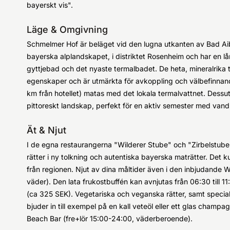
bayerskt vis".
Läge & Omgivning
Schmelmer Hof är beläget vid den lugna utkanten av Bad Aibl
bayerska alplandskapet, i distriktet Rosenheim och har en lå
gyttjebad och det nyaste termalbadet. De heta, mineralrika 
egenskaper och är utmärkta för avkoppling och välbefinnan
km från hotellet) matas med det lokala termalvattnet. Dessu
pittoreskt landskap, perfekt för en aktiv semester med vandri
Ät & Njut
I de egna restaurangerna "Wilderer Stube" och "Zirbelstube" 
rätter i ny tolkning och autentiska bayerska maträtter. Det k
från regionen. Njut av dina måltider även i den inbjudande
väder). Den lata frukostbuffén kan avnjutas från 06:30 till 
(ca 325 SEK). Vegetariska och veganska rätter, samt specia
bjuder in till exempel på en kall veteöl eller ett glas champa
Beach Bar (fre+lör 15:00-24:00, väderberoende).