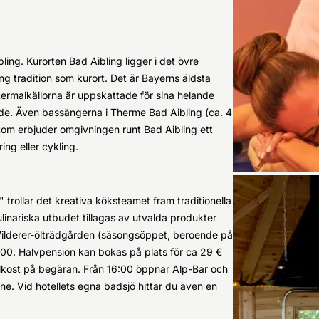
ing. Kurorten Bad Aibling ligger i det övre
ng tradition som kurort. Det är Bayerns äldsta
termalkällorna är uppskattade för sina helande
de. Även bassängerna i Therme Bad Aibling (ca. 4
tom erbjuder omgivningen runt Bad Aibling ett
ng eller cykling.
trollar det kreativa köksteamet fram traditionella
ulinariska utbudet tillagas av utvalda produkter
 Wilderer-ölträdgården (säsongsöppet, beroende på
11:00. Halvpension kan bokas på plats för ca 29 €
lkost på begäran. Från 16:00 öppnar Alp-Bar och
gne. Vid hotellets egna badsjö hittar du även en