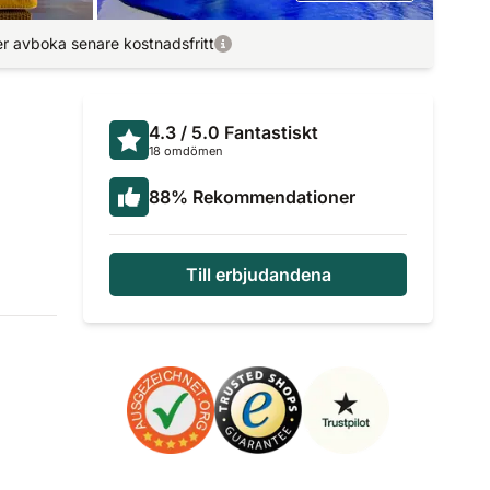
r avboka senare kostnadsfritt
4.3
/ 5.0
Fantastiskt
18 omdömen
88
%
Rekommendationer
Till erbjudandena