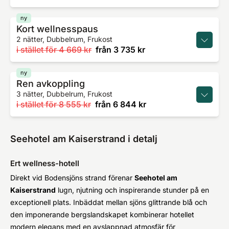
ny
Kort wellnesspaus
2 nätter, Dubbelrum, Frukost
i stället för
4 669 kr
från
3 735 kr
ny
Ren avkoppling
3 nätter, Dubbelrum, Frukost
i stället för
8 555 kr
från
6 844 kr
Seehotel am Kaiserstrand i detalj
Ert wellness-hotell
Direkt vid Bodensjöns strand förenar
Seehotel am
Kaiserstrand
lugn, njutning och inspirerande stunder på en
exceptionell plats. Inbäddat mellan sjöns glittrande blå och
den imponerande bergslandskapet kombinerar hotellet
modern elegans med en avslappnad atmosfär för