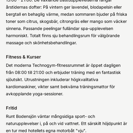
årstidernas dofter: På vintern ger lavendel, blodapelsin eller
bergtall en behaglig värme, medan sommaren bjuder på friska
toner som citrus, skogsbär, citrongräs eller mango som väcker
sinnena. Passande peelingar fulländar spa-upplevelsen
harmoniskt. Totalt finns sju behandlingsrum för välgörande
massage och skönhetsbehandlingar.
Fitness & Kurser
Det moderna Technogym-fitnessrummet är öppet dagligen
från 08:00 till 21:00 och erbjuder träning med en fantastisk
sjöutsikt. Utrustningen inkluderar högkvalitativa
kardiomaskiner, vikter samt bekväma träningsmattor för
avkopplande yoga-sessioner.
Fritid
Runt Bodensjön väntar mångsidiga sport- och
naturupplevelser i, på och vid vattnet. Ett särskilt höjdpunkt är
en tur med hotellets egna motorbåt "vju".