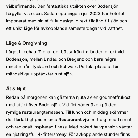
välbefinnande. Den fantastiska utsikten över Bodensjön
förgyller vistelsen. Sedan öppningen i juli 2023 har hotellet
imponerat med sin stilfulla design, direkt tillgång till sjön och
ett unikt läge för avkopplande semesterdagar vid vattnet.
Läge & Omgivning
Läget i Lochau förenar det bästa från tre länder: direkt vid
Bodensjön, mellan Lindau och Bregenz och bara några
minuter från Tyskland och Schweiz. Perfekt placerat för
mångsidiga upptäckter runt sjön.
Ät & Njut
Redan på morgonen kan gästerna njuta av en gourmetfrukost
med utsikt över Bodensjön. Vid fint väder även på den
rymliga restaurangterrassen. Till lunch och middag skämmer
det flerfaldigt prisbelönta
Restaurant vju
bort dig med fin mat
och regionalt inspirerad finess. Med bokad halvpension väntar
en njutningsfull 4-rättersmeny. För avkopplande stunder finns