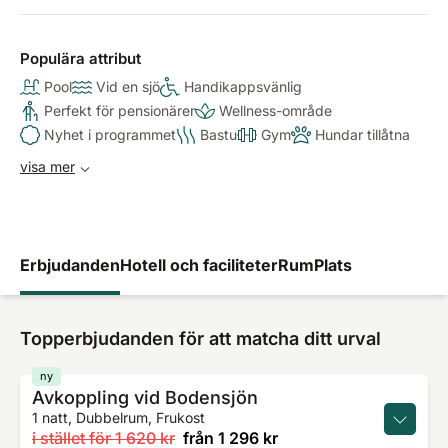
Populära attribut
Pool
Vid en sjö
Handikappsvänlig
Perfekt för pensionärer
Wellness-område
Nyhet i programmet
Bastu
Gym
Hundar tillåtna
visa mer
Erbjudanden
Hotell och faciliteter
Rum
Plats
Topperbjudanden för att matcha ditt urval
ny
Avkoppling vid Bodensjön
1 natt, Dubbelrum, Frukost
i stället för
1 620 kr
från
1 296 kr