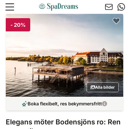
Hoppa till huvudinnehåll
- 20%
Alla bilder
Boka flexibelt, res bekymmersfritt
Elegans möter Bodensjöns ro: Ren