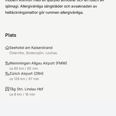
sjömagi. Allergivänliga sängkläder och avsaknaden av
heltäckningsmattor gör rummen allergivänliga.
Plats
Seehotel am Kaiserstrand
Österrike, Bodensjön, Lochau
Memmingen Allgau Airport
(
FMM
)
ca 80 km / 65 min
Zürich Airport
(
ZRH
)
ca 128 km / 97 min
Tåg Stn. Lindau Hbf
ca 8 km / 16 min