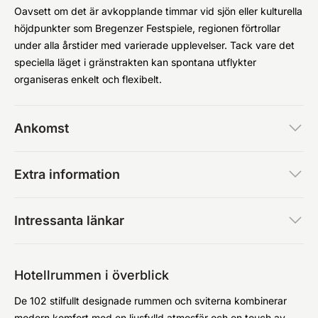
Oavsett om det är avkopplande timmar vid sjön eller kulturella
höjdpunkter som Bregenzer Festspiele, regionen förtrollar
under alla årstider med varierade upplevelser. Tack vare det
speciella läget i gränstrakten kan spontana utflykter
organiseras enkelt och flexibelt.
Ankomst
Extra information
Intressanta länkar
Hotellrummen i överblick
De 102 stilfullt designade rummen och sviterna kombinerar
modern komfort med en ljusfylld atmosfär och en touch av