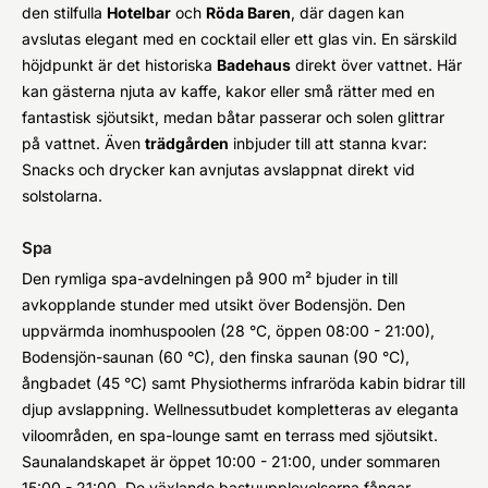
den stilfulla
Hotelbar
och
Röda Baren
, där dagen kan
avslutas elegant med en cocktail eller ett glas vin. En särskild
höjdpunkt är det historiska
Badehaus
direkt över vattnet. Här
kan gästerna njuta av kaffe, kakor eller små rätter med en
fantastisk sjöutsikt, medan båtar passerar och solen glittrar
på vattnet. Även
trädgården
inbjuder till att stanna kvar:
Snacks och drycker kan avnjutas avslappnat direkt vid
solstolarna.
Spa
Den rymliga spa-avdelningen på 900 m² bjuder in till
avkopplande stunder med utsikt över Bodensjön. Den
uppvärmda inomhuspoolen (28 °C, öppen 08:00 - 21:00),
Bodensjön-saunan (60 °C), den finska saunan (90 °C),
ångbadet (45 °C) samt Physiotherms infraröda kabin bidrar till
djup avslappning. Wellnessutbudet kompletteras av eleganta
viloområden, en spa-lounge samt en terrass med sjöutsikt.
Saunalandskapet är öppet 10:00 - 21:00, under sommaren
15:00 - 21:00. De växlande bastuupplevelserna fångar