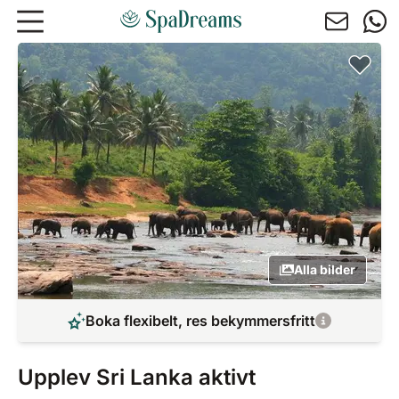
Hoppa till huvudinnehåll
Alla bilder
Boka flexibelt, res bekymmersfritt
Upplev Sri Lanka aktivt