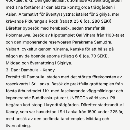
400-talet e.Kr. Den geometriskt utformade vattenträdgården
med sina fontäner är den äldsta konstgjorda trädgården i
Asien. Alternativt för äventyrslystna: istället för Sigiriya, mer
krävande Pidurangala Rock (rabatt 25 € (ca. 280 SEK)).
Därefter bybesök med hembesök, sedan transfer till
Polonnaruwa. Besök av klipptemplet Gal Vihara från 1100-talet
och den imponerande reservoaren Parakrama Samudra.
Valbart: cykeltur genom ruinerna, kanske för att hälsa på
någon av de boende aporna (tillägg 6 € (ca. 70 SEK)).
Middag och övernattning i Sigiriya.
3. Dag: Dambulla - Kandy
Fortsätt till Dambulla, staden med det största förekomsten av
rosenkvarts i Sri Lanka. Besök de praktfulla grotttemplen från
första århundradet f.Kr. med fascinerande väggmålningar och
imponerande Buddhaskulpturer (UNESCOs världsarv). På
begäran kort stopp i kryddträdgården. Därefter stadsrundtur i
Kandy, som var huvudstad i Sri Lanka från 1590 under 225 år,
med besök av den berömda tandtemplet. Middag och
övernattning.