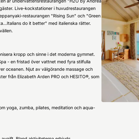
kten är undervattensrestaurangen "H2O by Andrea
gäster. Live-kockstationer i huvudrestaurangen
 Teppanyaki-restaurangen "Rising Sun" och "Green
..Italians do it better" med italienska rätter.
vällen.
monisera kropp och sinne i det moderna gymmet.
a - en fristad över vattnet med fyra stilfulla
ver oceanen. Njut av välgörande massage och
kter från Elizabeth Arden PRO och HESITO®, som
om yoga, zumba, pilates, meditation och aqua-
 avgift. Bland aktiviteterna erbjuds