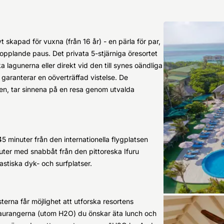
t skapad för vuxna (från 16 år) - en pärla för par,
kopplande paus. Det privata 5-stjärniga öresortet
 lagunerna eller direkt vid den till synes oändliga
aranterar en oöverträffad vistelse. De
gen, tar sinnena på en resa genom utvalda
 45 minuter från den internationella flygplatsen
uter med snabbåt från den pittoreska Ifuru
astiska dyk- och surfplatser.
terna får möjlighet att utforska resortens
staurangerna (utom H2O) du önskar äta lunch och