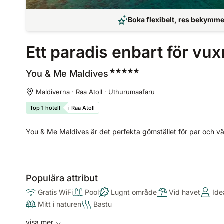
Boka flexibelt, res bekymmer
Ett paradis enbart för vuxn
You & Me
Maldives
Maldiverna · Raa Atoll · Uthurumaafaru
Top 1 hotell
i Raa Atoll
You & Me Maldives är det perfekta gömstället för par och v
Populära attribut
Gratis WiFi
Pool
Lugnt område
Vid havet
Ide
Mitt i naturen
Bastu
visa mer