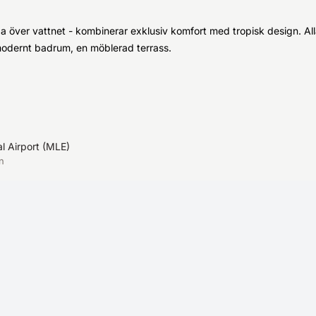
a över vattnet - kombinerar exklusiv komfort med tropisk design. Alla
modernt badrum, en möblerad terrass.
l Airport
(
MLE
)
n