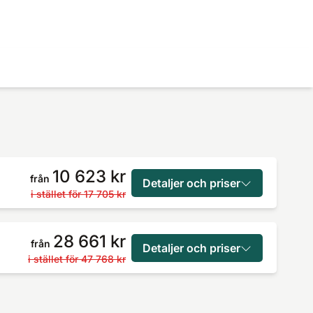
10 623 kr
från
Detaljer och priser
i stället för
17 705 kr
28 661 kr
från
Detaljer och priser
i stället för
47 768 kr