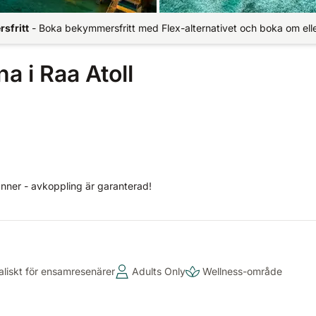
sfritt
-
Boka bekymmersfritt med Flex-alternativet och boka om elle
a i Raa Atoll
änner - avkoppling är garanterad!
aliskt för ensamresenärer
Adults Only
Wellness-område