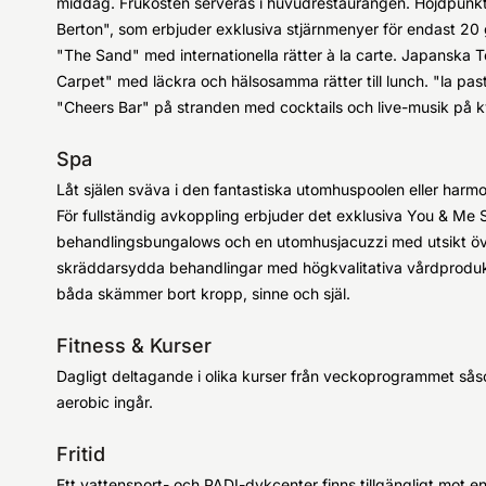
middag. Frukosten serveras i huvudrestaurangen. Höjdpun
Berton", som erbjuder exklusiva stjärnmenyer för endast 20 
"The Sand" med internationella rätter à la carte. Japanska
Carpet" med läckra och hälsosamma rätter till lunch. "la pasta.
"Cheers Bar" på stranden med cocktails och live-musik på k
Spa
Låt själen sväva i den fantastiska utomhuspoolen eller har
För fullständig avkoppling erbjuder det exklusiva You & Me Sp
behandlingsbungalows och en utomhusjacuzzi med utsikt ö
skräddarsydda behandlingar med högkvalitativa vårdprodu
båda skämmer bort kropp, sinne och själ.
Fitness & Kurser
Dagligt deltagande i olika kurser från veckoprogrammet sås
aerobic ingår.
Fritid
Ett vattensport- och PADI-dykcenter finns tillgängligt mot en