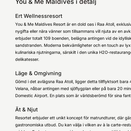
You & Me Maldives i detalj
Ert Wellnessresort
You & Me Maldives Resort är en dold oas i Raa Atoll, exklusiv
nygifta eller nära vänner som tillsammans vill njuta av en av
erbjuder totalt 109 boenden, belägna antingen vid de idylliska
sandstranden. Moderna bekvämligheter och en touch av lyx g
kulinariska njutningarna, särskilt i den unika H2O-restauran
delikatesser.
Läge & Omgivning
Gömd i det avlägsna Raa Atoll, ligger detta tillflyktsort bara
Velana, nåbar antingen med sjöflygplan eller på bara 20 min
Domestic Airport. En plats som är världsberömd för sina fant
Ät & Njut
Resortet erbjuder ett unikt koncept för matrundturer, där gäs
gastronomiska utbud. Du kan välja i vilken av à la carte-re