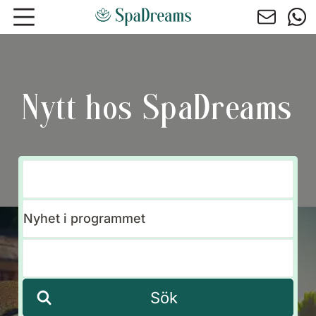
Hoppa till huvudinnehåll
Nytt hos SpaDreams
Sök