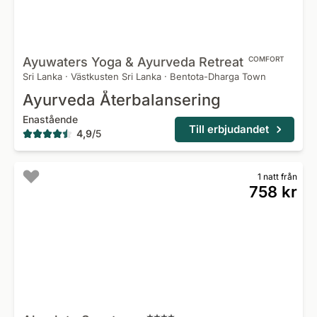
Ayuwaters Yoga & Ayurveda
Retreat
COMFORT
Sri Lanka
·
Västkusten Sri Lanka
·
Bentota-Dharga Town
Ayurveda Återbalansering
Enastående
Till erbjudandet
4,9
/
5
1 natt från
758 kr