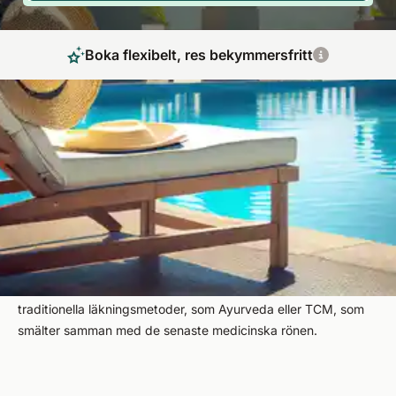
Boka flexibelt, res bekymmersfritt
Upptäck våra senaste höjdpunkter för att få en
känsla av välbefinnande
PåSpaDreams hittar du alltid nya hotell som erbjuder de
senaste trenderna och innovationerna inom wellness, spa,
kost och fitness. Upplev innovativa näringskoncept för mer
välbefinnande och hälsa. Återhämta dig med nya
terapimetoder eller få kropp, sinne och själ i harmoni igen med
traditionella läkningsmetoder, som Ayurveda eller TCM, som
smälter samman med de senaste medicinska rönen.