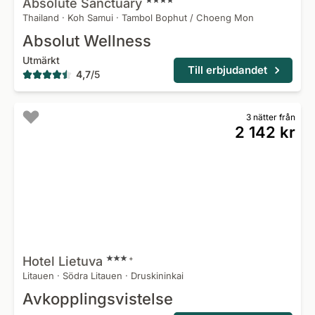
Absolute
Sanctuary
Thailand
·
Koh Samui
·
Tambol Bophut / Choeng Mon
Absolut Wellness
Utmärkt
Till erbjudandet
4,7
/
5
3 nätter från
2 142 kr
Hotel
Lietuva
+
Litauen
·
Södra Litauen
·
Druskininkai
Avkopplingsvistelse