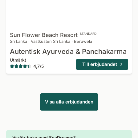
Sun Flower Beach
Resort
STANDARD
Sri Lanka
·
Västkusten Sri Lanka
·
Beruwela
Autentisk Ayurveda & Panchakarma
Utmärkt
Till erbjudandet
4,7
/
5
Visa alla erbjudanden
Varför boka med SpaDreams?