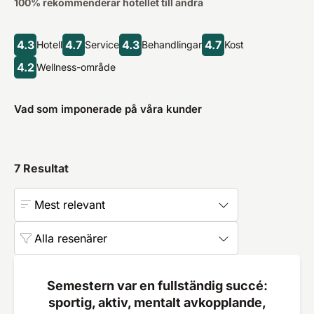
100
% rekommenderar hotellet till andra
4.3
4.7
4.3
4.7
Hotell
Service
Behandlingar
Kost
4.2
Wellness-område
Vad som imponerade på våra kunder
7
Resultat
Mest relevant
Alla resenärer
Semestern var en fullständig succé:
sportig, aktiv, mentalt avkopplande,