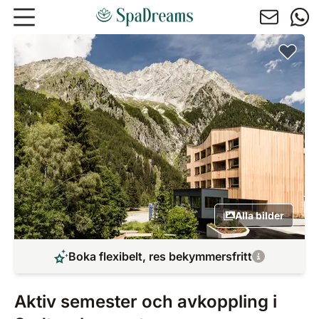
Hoppa till huvudinnehåll
Alla bilder
Boka flexibelt, res bekymmersfritt
Aktiv semester och avkoppling i