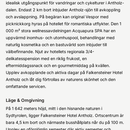
idealisk utgångspunkt för vandringar och cykelturer i Antholz-
dalen. Endast 2 km bort inbjuder Antholz-sjön till avkoppling
och avslappning. På begäran kan original Vespor med
picknickkorg hyras på hotellet för romantiska utflykter. Den 1
000 m² stora wellnessavdelningen Acquapura SPA har en
uppvärmd inomhus- och utomhuspool, behandlingar med
naturlig kosmetika och en bastuvärld som inbjuder till
välbefinnande. Njut av hotellets regionala 3/4-
delikatesspension med en riklig frukost, en
eftermiddagssnack och en gourmetmiddag på kvällen.
Upplev avkopplande och aktiva dagar på Falkensteiner Hotel
Antholz och låt dig förtrollas av naturens skönhet och den
omfattande servicen.
Läge & Omgivning
På 1 642 meters höjd, mitt i den hisnande naturen i
Sydtyrolen, ligger Falkensteiner Hotel Antholz. Ortscentrum är
bara 4,5 km bort och närmaste busshållplats når du på 100 m.
Upplev en oförglömlig semester där aktiv semester och