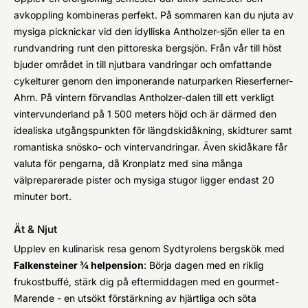
avkoppling kombineras perfekt. På sommaren kan du njuta av
mysiga picknickar vid den idylliska Antholzer-sjön eller ta en
rundvandring runt den pittoreska bergsjön. Från vår till höst
bjuder området in till njutbara vandringar och omfattande
cykelturer genom den imponerande naturparken Rieserferner-
Ahrn. På vintern förvandlas Antholzer-dalen till ett verkligt
vintervunderland på 1 500 meters höjd och är därmed den
idealiska utgångspunkten för längdskidåkning, skidturer samt
romantiska snösko- och vintervandringar. Även skidåkare får
valuta för pengarna, då Kronplatz med sina många
välpreparerade pister och mysiga stugor ligger endast 20
minuter bort.
Ät & Njut
Upplev en kulinarisk resa genom Sydtyrolens bergskök med
Falkensteiner ¾ helpension
: Börja dagen med en riklig
frukostbuffé, stärk dig på eftermiddagen med en gourmet-
Marende - en utsökt förstärkning av hjärtliga och söta