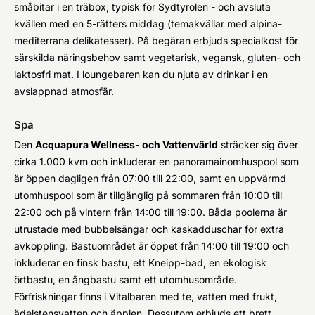
småbitar i en träbox, typisk för Sydtyrolen - och avsluta
kvällen med en 5-rätters middag (temakvällar med alpina-
mediterrana delikatesser). På begäran erbjuds specialkost för
särskilda näringsbehov samt vegetarisk, vegansk, gluten- och
laktosfri mat. I loungebaren kan du njuta av drinkar i en
avslappnad atmosfär.
Spa
Den
Acquapura Wellness- och Vattenvärld
sträcker sig över
cirka 1.000 kvm och inkluderar en panoramainomhuspool som
är öppen dagligen från 07:00 till 22:00, samt en uppvärmd
utomhuspool som är tillgänglig på sommaren från 10:00 till
22:00 och på vintern från 14:00 till 19:00. Båda poolerna är
utrustade med bubbelsängar och kaskadduschar för extra
avkoppling. Bastuområdet är öppet från 14:00 till 19:00 och
inkluderar en finsk bastu, ett Kneipp-bad, en ekologisk
örtbastu, en ångbastu samt ett utomhusområde.
Förfriskningar finns i Vitalbaren med te, vatten med frukt,
ädelstensvatten och äpplen. Dessutom erbjuds ett brett