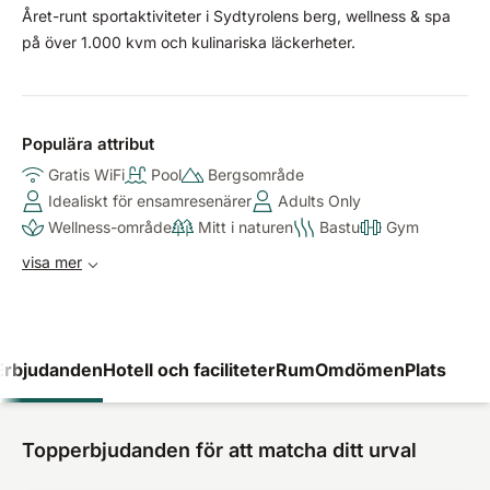
Året-runt sportaktiviteter i Sydtyrolens berg, wellness & spa
på över 1.000 kvm och kulinariska läckerheter.
Populära attribut
Gratis WiFi
Pool
Bergsområde
Idealiskt för ensamresenärer
Adults Only
Wellness-område
Mitt i naturen
Bastu
Gym
visa mer
Erbjudanden
Hotell och faciliteter
Rum
Omdömen
Plats
Topperbjudanden för att matcha ditt urval