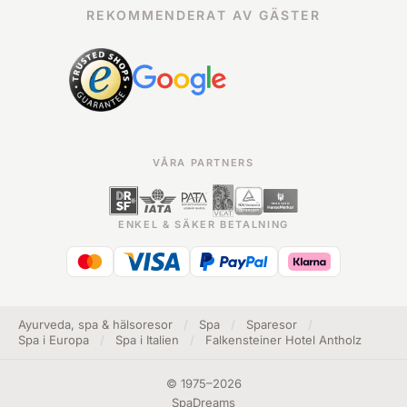
REKOMMENDERAT AV GÄSTER
VÅRA PARTNERS
ENKEL & SÄKER BETALNING
Ayurveda, spa & hälsoresor
/
Spa
/
Sparesor
/
Spa i Europa
/
Spa i Italien
/
Falkensteiner Hotel Antholz
©
1975
–
2026
SpaDreams