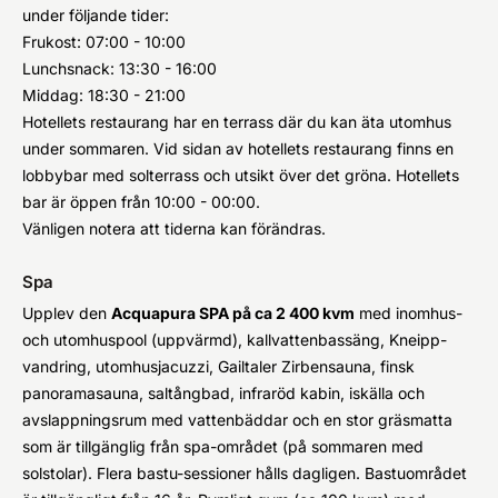
under följande tider:
Frukost: 07:00 - 10:00
Lunchsnack: 13:30 - 16:00
Middag: 18:30 - 21:00
Hotellets restaurang har en terrass där du kan äta utomhus
under sommaren. Vid sidan av hotellets restaurang finns en
lobbybar med solterrass och utsikt över det gröna. Hotellets
bar är öppen från 10:00 - 00:00.
Vänligen notera att tiderna kan förändras.
Spa
Upplev den
Acquapura SPA på ca 2 400 kvm
med inomhus-
och utomhuspool (uppvärmd), kallvattenbassäng, Kneipp-
vandring, utomhusjacuzzi, Gailtaler Zirbensauna, finsk
panoramasauna, saltångbad, infraröd kabin, iskälla och
avslappningsrum med vattenbäddar och en stor gräsmatta
som är tillgänglig från spa-området (på sommaren med
solstolar). Flera bastu-sessioner hålls dagligen. Bastuområdet