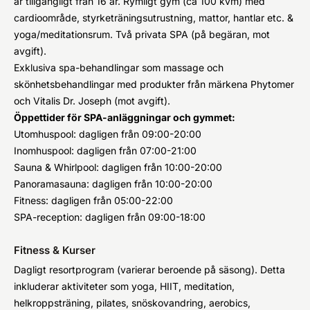
är tillgängligt från 16 år. Rymligt gym (ca 100 kvm) med
cardioområde, styrketräningsutrustning, mattor, hantlar etc. &
yoga/meditationsrum. Två privata SPA (på begäran, mot
avgift).
Exklusiva spa-behandlingar som massage och
skönhetsbehandlingar med produkter från märkena Phytomer
och Vitalis Dr. Joseph (mot avgift).
Öppettider för SPA-anläggningar och gymmet:
Utomhuspool: dagligen från 09:00-20:00
Inomhuspool: dagligen från 07:00-21:00
Sauna & Whirlpool: dagligen från 10:00-20:00
Panoramasauna: dagligen från 10:00-20:00
Fitness: dagligen från 05:00-22:00
SPA-reception: dagligen från 09:00-18:00
Fitness & Kurser
Dagligt resortprogram (varierar beroende på säsong). Detta
inkluderar aktiviteter som yoga, HIIT, meditation,
helkroppsträning, pilates, snöskovandring, aerobics,