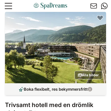
Hoppa till huvudinnehåll
Alla bilder
Boka flexibelt, res bekymmersfritt
Trivsamt hotell med en drömlik