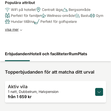
Populära attribut
WiFi på hotellet
Centralt läge
Bergsområde
Perfekt för familjer
Wellness-område
Bastu
Gym
Hundar tillåtna
Perfekt för golfspelare
visa mer
Erbjudanden
Hotell och faciliteter
Rum
Plats
Topperbjudanden för att matcha ditt urval
Aktiv vila
1 natt, Dubbelrum, Halvpension
från
1 659 kr