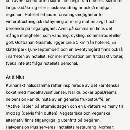
och även dalnedfarten slutar inte långt från hotellet. Skidturer,
längdskidåkning eller snöskovandring är också möjliga i
regionen. Hotellet erbjuder förvaringsmöjligheter för
vinterutrustning, skiduthyrning är möjlig mot en avgift och
beroende på tillgänglighet. Även på sommaren finns det
många möjligheter, som vandring, cykling, sommarrodel eller
golf. Golfbanan Nassfeld ligger cirka 5 km från hotellet. En
klätterpark (juni-september) och en äventyrsgård finns också
i närheten av hotellet. För mer information om fritidsaktiviteter,
tveka inte att fråga hotellets personal.
Ät & Njut
Kulinariskt hälsosamma rätter inspirerade av det kärntenska
köket med medelhavsinfluenser. När du bokar SpaDreams
helpension kan du njuta av en generös frukostbuffé, en
"Active Table" på eftermiddagen och en 6-rätters valmeny till
middag (delvis från buffén). Vegetariska och veganska
alternativ finns tillgängliga, glutenfritt på begäran.
Halvpension Plus serveras i hotellets restaurang. Normalt