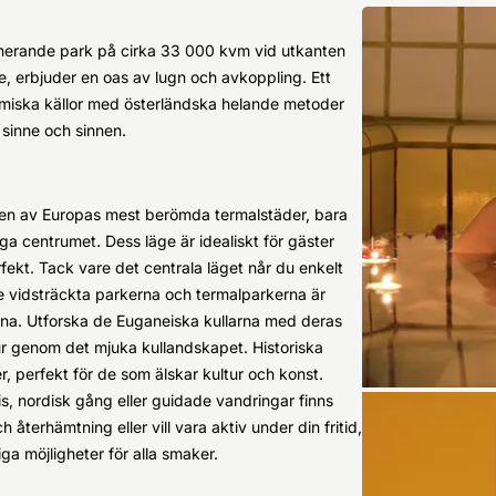
ponerande park på cirka 33 000 kvm vid utkanten
, erbjuder en oas av lugn och avkoppling. Ett
rmiska källor med österländska helande metoder
 sinne och sinnen.
 en av Europas mest berömda termalstäder, bara
a centrumet. Dess läge är idealiskt för gäster
fekt. Tack vare det centrala läget når du enkelt
 De vidsträckta parkerna och termalparkerna är
öna. Utforska de Euganeiska kullarna med deras
tur genom det mjuka kullandskapet. Historiska
, perfekt för de som älskar kultur och konst.
nis, nordisk gång eller guidade vandringar finns
 återhämtning eller vill vara aktiv under din fritid,
a möjligheter för alla smaker.