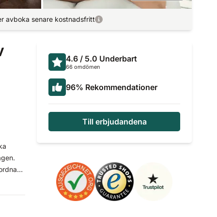
r avboka senare kostnadsfritt
v
4.6
/ 5.0
Underbart
66 omdömen
96
%
Rekommendationer
Till erbjudandena
ka
agen.
 ordnas