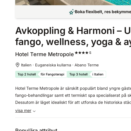
Boka flexibelt, res bekymmer
Avkoppling & Harmoni – U
fango, wellness, yoga & 
S
Hotel Terme
Metropole
Italien · Euganeiska kullarna · Abano Terme
Top 2 hotell
för Fangoterapi
Top 3 hotell
i Italien
Hotel Terme Metropole är särskilt populärt bland yngre gäste
fango-behandlingar samt ett termiskt spa specialiserat på s
Dessutom är läget idealiskt för att utforska de historiska st
på hotellet.
visa mer
Populära attribut