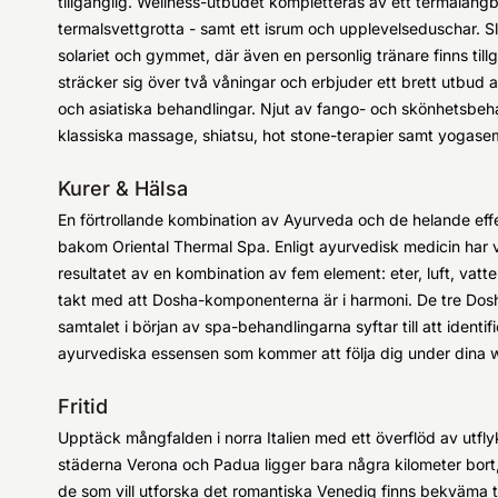
tillgänglig. Wellness-utbudet kompletteras av ett termalångba
termalsvettgrotta - samt ett isrum och upplevelseduschar. S
solariet och gymmet, där även en personlig tränare finns til
sträcker sig över två våningar och erbjuder ett brett utbud av
och asiatiska behandlingar. Njut av fango- och skönhetsbeha
klassiska massage, shiatsu, hot stone-terapier samt yogasem
Kurer & Hälsa
En förtrollande kombination av Ayurveda och de helande ef
bakom Oriental Thermal Spa. Enligt ayurvedisk medicin har v
resultatet av en kombination av fem element: eter, luft, vatt
takt med att Dosha-komponenterna är i harmoni. De tre Dosh
samtalet i början av spa-behandlingarna syftar till att ident
ayurvediska essensen som kommer att följa dig under dina 
Fritid
Upptäck mångfalden i norra Italien med ett överflöd av utflyk
städerna Verona och Padua ligger bara några kilometer bort, 
de som vill utforska det romantiska Venedig finns bekväma tå