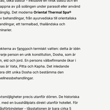
d, olika bastur - inklusive en finsk bastu och en
lappna av på solängen under parasoll eller använd
lgänglig. Det moderna
Oriental Thermal Spa®
 behandlingar, från ayurvediska till orientaliska
ndlingar, ett termalbad, thailändska och
inarier.
fekterna av
fango
och termiskt vatten: detta är idén
arje person en unik konstitution, Dosha, som är
en, eld och jord. En persons välbefinnande ökar i
as är Vata, Pitta och Kapha. Det inledande
ifiera ditt unika Dosha och bestämma den
wellnessbehandlingar.
tsmöjligheter precis utanför dörren. De historiska
med en busshållplats direkt utanför hotellet. För
gförbindelser - tågstationen är bara cirka 5