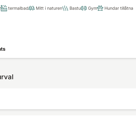
r
termalbad
Mitt i naturen
Bastu
Gym
Hundar tillåtna
ats
urval