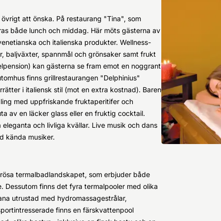
t övrigt att önska. På restaurang "Tina", som
eras både lunch och middag. Här möts gästerna av
 venetianska och italienska produkter. Wellness-
ader, baljväxter, spannmål och grönsaker samt frukt
d helpension) kan gästerna se fram emot en noggrant
 utomhus finns grillrestaurangen "Delphinius"
rätter i italiensk stil (mot en extra kostnad). Baren
pling med uppfriskande fruktaperitifer och
a av en läcker glass eller en fruktig cocktail.
a eleganta och livliga kvällar. Live musik och dans
ed kända musiker.
erösa termalbadlandskapet, som erbjuder både
Dessutom finns det fyra termalpooler med olika
bana utrustad med hydromassagestrålar,
portintresserade finns en färskvattenpool