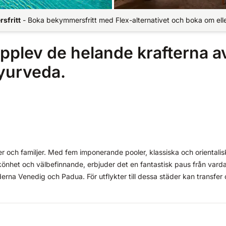
sfritt
-
Boka bekymmersfritt med Flex-alternativet och boka om elle
pplev de helande krafterna a
ayurveda.
r och familjer. Med fem imponerande pooler, klassiska och orientalis
könhet och välbefinnande, erbjuder det en fantastisk paus från vard
äderna Venedig och Padua. För utflykter till dessa städer kan transfer