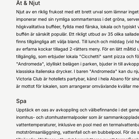
Ät & Njut
Njut av en riklig frukost med ett brett urval som lämnar inge
imponerar med sin rymliga sommarterrass i det gröna, serv
högkvalitativa bufféer, fyllda med färska, lokala och typiskt
buffén är särskilt populär. Ett rikligt utbud av 35 olika sall
finns tillgängliga att välja bland. Till lunch och middag (vi
av erfarna kockar tillagad 2-rätters meny. För en lätt måltid
tillgänglig, som erbjuder lokala "Cicchetti" samt pizza och för
"Andromeda", idylliskt belägen i parken, bjuder in till avkop
klassiska italienska drycker. I baren "Andromeda" kan du njut
Victoria Club är hotellets partybar, känd i hela Abano för sin
är mottot för lokalen, som arrangerar omväxlande kvällar m
Spa
Upptäck en oas av avkoppling och välbefinnande i det gen
inomhus- och utomhustermalpooler som är sammankopplade. 
vattentemperaturer, inklusive en pool med en termalvatten
motströmsanläggning, vattenfall och en bubbelpool. För de s