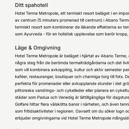
Ditt spahotell
Hotel Terme Metropole, ett termiskt resort beläget i en im
av centrum (5 minuters promenad till centrum) i Abano Terme
termiskt resort som kombinerar de läkande effekterna av te
som Ayurveda - för en holistisk upplevelse som berör kropp,
Läge & Omgivning
Hotel Terme Metropole är beläget i hjärtat av Abano Terme,
några steg från de berömda termalträdgårdarna och det livlig
som vill kombinera avkoppling, kultur och aktiv semester per
kaféer, restauranger, boutiquer och charmiga torg till fots.
perfekta för promenader eller avkopplande stunder i det gr
pittoreska vandrings- och cykelleder eller planera en cykel
städer som Padua och Venedig är lättillgängliga för dagsturer
Golfare hittar flera välskötta banor i närheten, och även ten
som fritidsaktiviteter i regionen. Oavsett om du söker lugn och
erbjuder omgivningarna vid Hotel Terme Metropole mångsidig