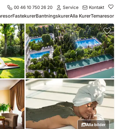
00 46 10 750 26 20
Service
Kontakt
resor
Fastekurer
Bantningskurer
Alla Kurer
Temaresor
Alla bilder