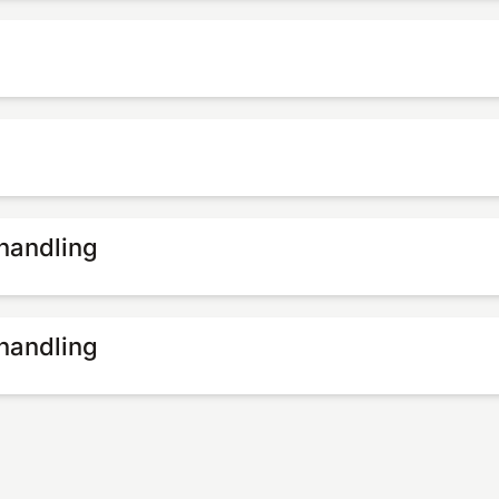
handling
handling