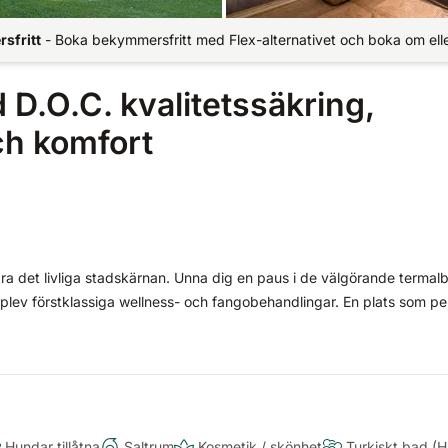
sfritt
-
Boka bekymmersfritt med Flex-alternativet och boka om elle
 D.O.C. kvalitetssäkring,
ch komfort
ära det livliga stadskärnan. Unna dig en paus i de välgörande termal
lev förstklassiga wellness- och fangobehandlingar. En plats som pe
Hundar tillåtna
Saltrum
Kosmetik / skönhet
Turkiskt bad 