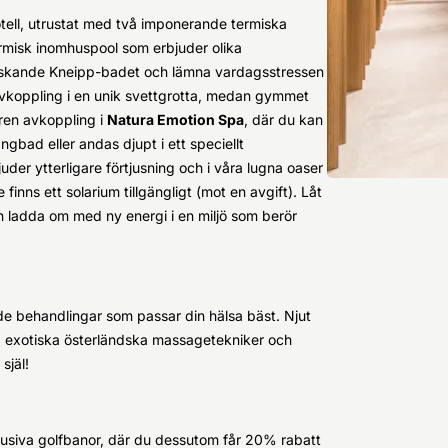
tell, utrustat med två imponerande termiska
ermisk inomhuspool som erbjuder olika
riskande Kneipp-badet och lämna vardagsstressen
 avkoppling i en unik svettgrotta, medan gymmet
 ren avkoppling i
Natura Emotion Spa
, där du kan
 ångbad eller andas djupt i ett speciellt
er ytterligare förtjusning och i våra lugna oaser
e finns ett solarium tillgängligt (mot en avgift). Låt
h ladda om med ny energi i en miljö som berör
de behandlingar som passar din hälsa bäst. Njut
, exotiska österländska massagetekniker och
själ!
klusiva golfbanor, där du dessutom får 20% rabatt