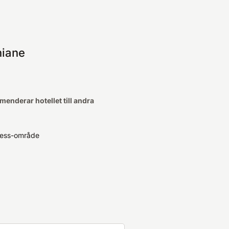
niane
enderar hotellet till andra
ness-område