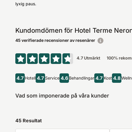
lyxig paus.
Kundomdömen för Hotel Terme Nero
45 verifierade recensioner av resenärer
4.7
Utmärkt
100
% rekomm
4.7
4.7
4.6
4.7
4.8
Hotell
Service
Behandlingar
Kost
Well
Vad som imponerade på våra kunder
45
Resultat