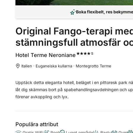
Boka flexibelt, res bekymmer
Original Fango-terapi med
stämningsfull atmosfär o
S
Hotel Terme
Neroniane
Italien · Euganeiska kullarna · Montegrotto Terme
Upptäck detta eleganta hotell, beläget i en pittoresk park n
låt dig skämmas bort på spabehandlingsavdelningen och upp
förenar avkoppling och lyx.
Populära attribut
Gratis WiFi
Pool
Lugnt område
Bastu
Gym