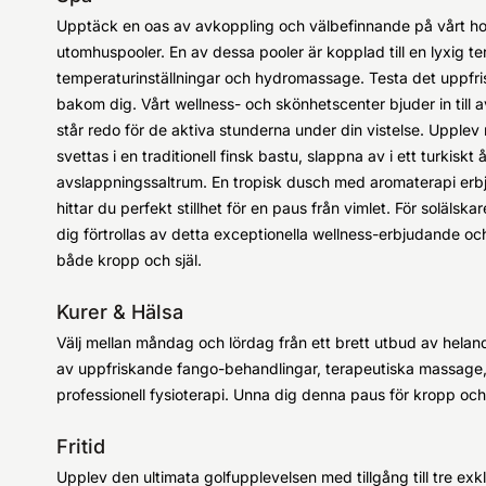
Upptäck en oas av avkoppling och välbefinnande på vårt ho
utomhuspooler. En av dessa pooler är kopplad till en lyxig t
temperaturinställningar och hydromassage. Testa det uppf
bakom dig. Vårt wellness- och skönhetscenter bjuder in till
står redo för de aktiva stunderna under din vistelse. Upplev
svettas i en traditionell finsk bastu, slappna av i ett turkiskt
avslappningssaltrum. En tropisk dusch med aromaterapi erbjud
hittar du perfekt stillhet för en paus från vimlet. För solälskar
dig förtrollas av detta exceptionella wellness-erbjudande oc
både kropp och själ.
Kurer & Hälsa
Välj mellan måndag och lördag från ett brett utbud av helan
av uppfriskande fango-behandlingar, terapeutiska massage
professionell fysioterapi. Unna dig denna paus för kropp och 
Fritid
Upplev den ultimata golfupplevelsen med tillgång till tre ex