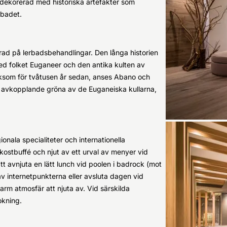
r dekorerad med historiska artefakter som
lbadet.
rad på lerbadsbehandlingar. Den långa historien
d folket Euganeer och den antika kulten av
liksom för tvåtusen år sedan, anses Abano och
t avkopplande gröna av de Euganeiska kullarna,
onala specialiteter och internationella
kostbuffé och njut av ett urval av menyer vid
t avnjuta en lätt lunch vid poolen i badrock (mot
av internetpunkterna eller avsluta dagen vid
rm atmosfär att njuta av. Vid särskilda
okning.