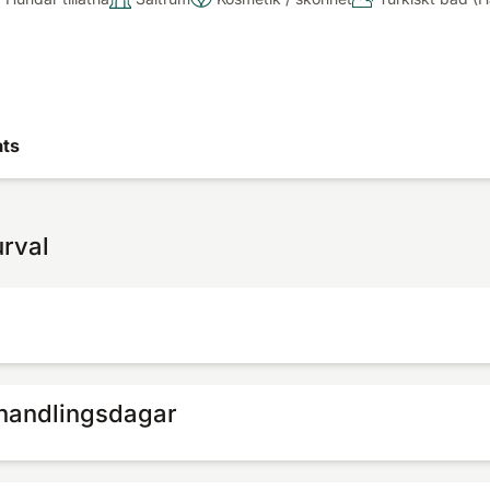
ats
urval
ehandlingsdagar