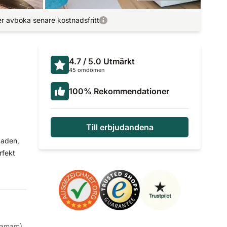
r avboka senare kostnadsfritt
4.7
/ 5.0
Utmärkt
45 omdömen
100
%
Rekommendationer
Till erbjudandena
baden,
rfekt
(Hamam)