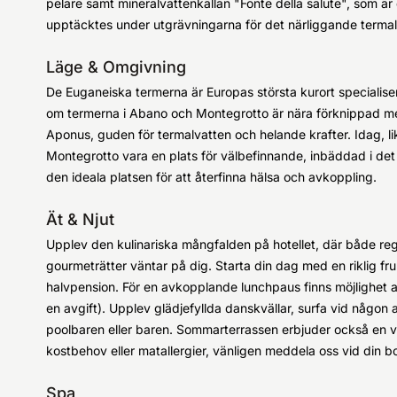
pelare samt mineralvattenkällan "Fonte della salute", som ä
upptäcktes under utgrävningarna för det närliggande terma
Läge & Omgivning
De Euganeiska termerna är Europas största kurort specialise
om termerna i Abano och Montegrotto är nära förknippad me
Aponus, guden för termalvatten och helande krafter. Idag, 
Montegrotto vara en plats för välbefinnande, inbäddad i de
den ideala platsen för att återfinna hälsa och avkoppling.
Ät & Njut
Upplev den kulinariska mångfalden på hotellet, där både regi
gourmeträtter väntar på dig. Starta din dag med en riklig fru
halvpension. För en avkopplande lunchpaus finns möjlighet at
en avgift). Upplev glädjefyllda danskvällar, surfa vid någon 
poolbaren eller baren. Sommarterrassen erbjuder också en va
kostbehov eller matallergier, vänligen meddela oss vid din b
Spa