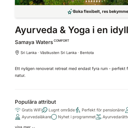
Boka flexibelt, res bekymmer
Ayurveda & Yoga i en idyll
COMFORT
Samaya
Waters
Sri Lanka · Västkusten Sri Lanka · Bentota
Ett nyligen renoverat retreat med endast fyra rum - perfekt 
natur.
Populära attribut
Gratis WiFi
Lugnt område
Perfekt för pensionärer
Ayurvedaläkare
Nyhet i programmet
Ayurvedarätt
visa mer