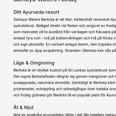
Ditt Ayurveda-resort
Samaya Waters Bentota är ett litet, kärleksfullt renoverat A
sydvästkust. Beläget direkt vid floden och omgivet av frodig 
som medvetet vill ta avstånd från vardagen och fokusera på
endast fyra rum - två på bottenvåningen och två på första vå
och lugn atmosfär. En vackert anlagd damm, den tropiska tr
atmosfär av djup avspänning. Stranden i Bentota kan nås på
Läge & Omgivning
Bentota är en idyllisk kustort på Sri Lankas sydvästkust som 
Den lugna Bentotafloden slingrar sig genom mangrover och tr
avslappnade, naturnära atmosfär. Samtidigt är Bentota känt fö
promenader, avkoppling och solnedgångar över Indiska oce
och frodig grönska gör Bentota till en populär plats för Ayur
Ät & Njut
Njut av smakrika ayurvediska rätter i det lilla hotellets resta