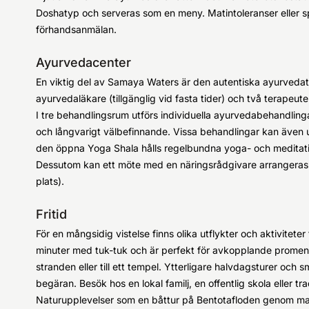
Doshatyp och serveras som en meny. Matintoleranser eller s
förhandsanmälan.
Ayurvedacenter
En viktig del av Samaya Waters är den autentiska ayurveda
ayurvedaläkare (tillgänglig vid fasta tider) och två terapeute
I tre behandlingsrum utförs individuella ayurvedabehandlinga
och långvarigt välbefinnande. Vissa behandlingar kan även u
den öppna Yoga Shala hålls regelbundna yoga- och meditatio
Dessutom kan ett möte med en näringsrådgivare arrangeras 
plats).
Fritid
För en mångsidig vistelse finns olika utflykter och aktiviteter
minuter med tuk-tuk och är perfekt för avkopplande promenade
stranden eller till ett tempel. Ytterligare halvdagsturer och
begäran. Besök hos en lokal familj, en offentlig skola eller tr
Naturupplevelser som en båttur på Bentotafloden genom mang