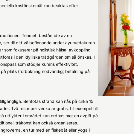
peciella kostönskemål kan beaktas efter
traditionen. Teamet, bestående av en
r, ser till ditt välbefinnande under ayurvedakuren.
r som fokuserar på holistisk hälsa, avkoppling
tföras i den idylliska trädgården om så önskas. I
nspass som stödjer kurens effektivitet.
på plats (förbokning nödvändig; betalning på
 tillgängliga. Bentotas strand kan nås på cirka 15
r. Två resor per vecka är gratis, till exempel till
 små utflykter i området kan ordnas mot en avgift på
aditionell träkonst kan också organiseras.
roverna, en tur med en fiskebåt eller yoga i