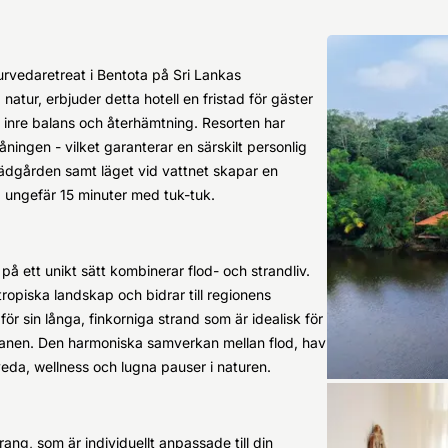
yurvedaretreat i Bentota på Sri Lankas
natur, erbjuder detta hotell en fristad för gäster
 inre balans och återhämtning. Resorten har
ningen - vilket garanterar en särskilt personlig
ädgården samt läget vid vattnet skapar en
 ungefär 15 minuter med tuk-tuk.
på ett unikt sätt kombinerar flod- och strandliv.
opiska landskap och bidrar till regionens
r sin långa, finkorniga strand som är idealisk för
anen. Den harmoniska samverkan mellan flod, hav
veda, wellness och lugna pauser i naturen.
urang, som är individuellt anpassade till din