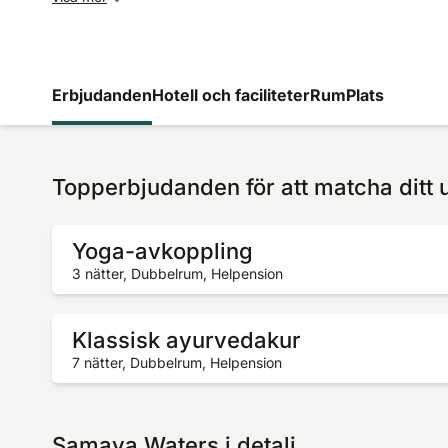
Erbjudanden
Hotell och faciliteter
Rum
Plats
Topperbjudanden för att matcha ditt 
Yoga-avkoppling
3 nätter, Dubbelrum, Helpension
Klassisk ayurvedakur
7 nätter, Dubbelrum, Helpension
Samaya Waters i detalj