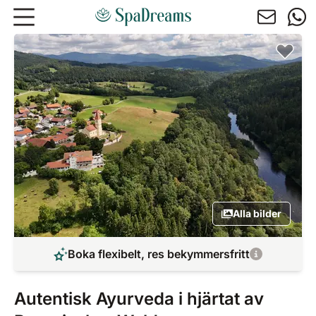
Hoppa till huvudinnehåll
Alla bilder
Boka flexibelt, res bekymmersfritt
Autentisk Ayurveda i hjärtat av