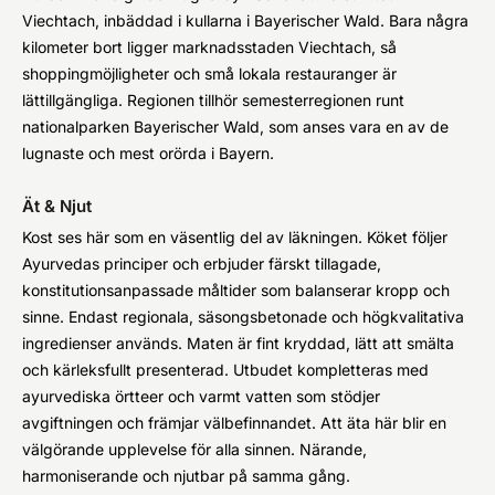
Viechtach, inbäddad i kullarna i Bayerischer Wald. Bara några
kilometer bort ligger marknadsstaden Viechtach, så
shoppingmöjligheter och små lokala restauranger är
lättillgängliga. Regionen tillhör semesterregionen runt
nationalparken Bayerischer Wald, som anses vara en av de
lugnaste och mest orörda i Bayern.
Ät & Njut
Kost ses här som en väsentlig del av läkningen. Köket följer
Ayurvedas principer och erbjuder färskt tillagade,
konstitutionsanpassade måltider som balanserar kropp och
sinne. Endast regionala, säsongsbetonade och högkvalitativa
ingredienser används. Maten är fint kryddad, lätt att smälta
och kärleksfullt presenterad. Utbudet kompletteras med
ayurvediska örtteer och varmt vatten som stödjer
avgiftningen och främjar välbefinnandet. Att äta här blir en
välgörande upplevelse för alla sinnen. Närande,
harmoniserande och njutbar på samma gång.