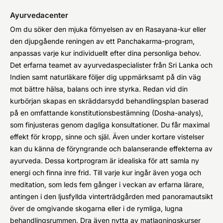
Ayurvedacenter
Om du söker den mjuka förnyelsen av en Rasayana-kur eller
den djupgående reningen av ett Panchakarma-program,
anpassas varje kur individuellt efter dina personliga behov.
Det erfarna teamet av ayurvedaspecialister från Sri Lanka och
Indien samt naturläkare följer dig uppmärksamt på din väg
mot bättre hälsa, balans och inre styrka. Redan vid din
kurbörjan skapas en skräddarsydd behandlingsplan baserad
på en omfattande konstitutionsbestämning (Dosha-analys),
som finjusteras genom dagliga konsultationer. Du får maximal
effekt för kropp, sinne och själ. Även under kortare vistelser
kan du känna de föryngrande och balanserande effekterna av
ayurveda. Dessa kortprogram är idealiska för att samla ny
energi och finna inre frid. Till varje kur ingår även yoga och
meditation, som leds fem gånger i veckan av erfarna lärare,
antingen i den ljusfyllda vinterträdgården med panoramautsikt
över de omgivande skogarna eller i de rymliga, lugna
behandlingsrummen. Dra även nytta av matlagningskurser