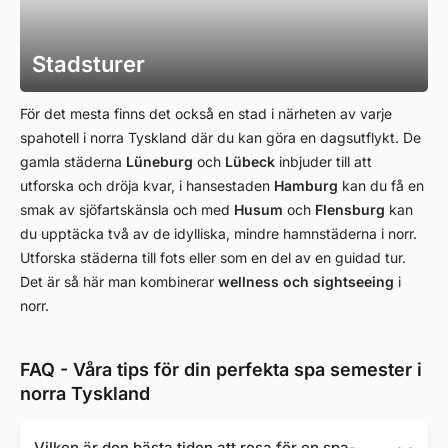
Stadsturer
För det mesta finns det också en stad i närheten av varje
spahotell i norra Tyskland där du kan göra en dagsutflykt. De
gamla städerna
Lüneburg
och
Lübeck
inbjuder till att
utforska och dröja kvar, i hansestaden
Hamburg
kan du få en
smak av sjöfartskänsla och med
Husum
och
Flensburg
kan
du upptäcka två av de idylliska, mindre hamnstäderna i norr.
Utforska städerna till fots eller som en del av en guidad tur.
Det är så här man kombinerar
wellness och sightseeing
i
norr.
FAQ - Våra tips för din perfekta spa semester i
norra Tyskland
Vilken är den bästa tiden att resa för en spa-