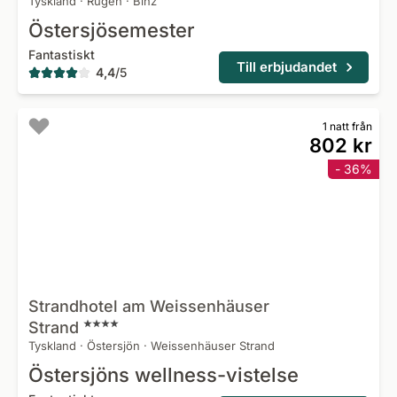
Tyskland
·
Rügen
·
Binz
Östersjösemester
Fantastiskt
Till erbjudandet
4,4
/
5
1 natt från
802 kr
- 36%
Strandhotel am Weissenhäuser
Strand
Tyskland
·
Östersjön
·
Weissenhäuser Strand
Östersjöns wellness-vistelse