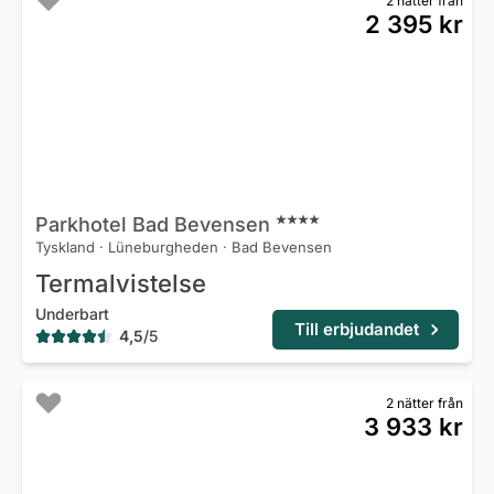
2 nätter från
2 395 kr
Parkhotel Bad
Bevensen
Tyskland
·
Lüneburgheden
·
Bad Bevensen
Termalvistelse
Underbart
Till erbjudandet
4,5
/
5
2 nätter från
3 933 kr