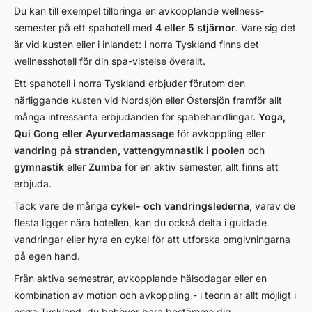
Du kan till exempel tillbringa en avkopplande wellness-
semester på ett spahotell med
4 eller 5 stjärnor
. Vare sig det
är vid kusten eller i inlandet: i norra Tyskland finns det
wellnesshotell för din spa-vistelse överallt.
Ett spahotell i norra Tyskland erbjuder förutom den
närliggande kusten vid Nordsjön eller Östersjön framför allt
många intressanta erbjudanden för spabehandlingar.
Yoga,
Qui Gong eller Ayurvedamassage
för avkoppling eller
vandring på stranden, vattengymnastik i poolen
och
gymnastik
eller
Zumba
för en aktiv semester, allt finns att
erbjuda.
Tack vare de många
cykel- och vandringslederna
, varav de
flesta ligger nära hotellen, kan du också delta i guidade
vandringar eller hyra en cykel för att utforska omgivningarna
på egen hand.
Från aktiva semestrar, avkopplande hälsodagar eller en
kombination av motion och avkoppling - i teorin är allt möjligt i
norra Tyskland, du behöver bara bestämma dig.