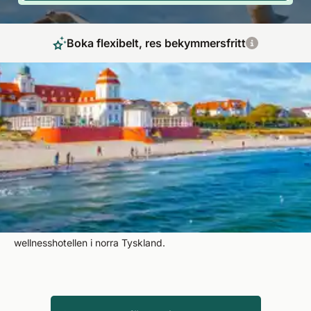
Boka flexibelt, res bekymmersfritt
Spa-semester mellan Nordsjön och Östersjön
En semester på ett spa i norra Tyskland innebär avkoppling
och rekreation i en lugn atmosfär, långt borta från vardagens
stress. Kilometerlånga sandstränder, den ibland imponerande
kuststrukturen med klippor och bergsklippor vid havet eller
vidsträckta landskap som Lüneburgheden och Mecklenburgs
sjölandskap - naturälskare får valuta för pengarna på
wellnesshotellen i norra Tyskland.