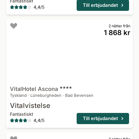
Fantastiskt
Till erbjudandet
4,4
/
5
2 nätter från
1 868 kr
VitalHotel
Ascona
Tyskland
·
Lüneburgheden
·
Bad Bevensen
Vitalvistelse
Fantastiskt
Till erbjudandet
4,4
/
5