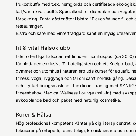
frukostbuffé med t.ex. hemgjorda och certifierade ekologisk
kall/varm kvällsbuffé. Specialkost för diabetiker och vegetari
förbokning. Fasta gäster äter i bistro "Blaues Wunder", och d
restaurangen.
Bistro och kafé med vinterträdgård samt en mysig uteserver
fit & vital Hälsoklubb
I det offentliga hälsocentret finns en inomhuspool (ca 30°C)
förmiddagen exklusivt för hotellgäster) och ett Kneipp-bad, allt
gymmet och utomhus i naturen erbjuds kurser för aquafit, hel
fitness, yoga, ryggyoga och tai chi samt nordisk gång. Des
och styrketräningsmaskiner, funktionell träning med SYNRGY3
fitnessbehov. Medical Wellness Lounge (må.-fr.) med avkop
avkopplande bad och paket med naturlig kosmetika.
Kurer & Hälsa
Hög professionell kompetens väntar på dig i terapicentret, so
fokuserar på ortopedi, reumatologi, kronisk smärta och utm