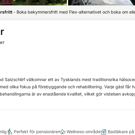
sfritt
-
Boka bekymmersfritt med Flex-alternativet och boka om elle
r
RT
Bad Salzschlirf välkomnar ett av Tysklands mest traditionsrika hälsoc
med olika fokus på förebyggande och rehabilitering. Varje gäst får h
behandlingarna är av enastående kvalitet, vilket gör vistelsen avko
lig
Perfekt för pensionärer
Wellness-område
Badläkare på 