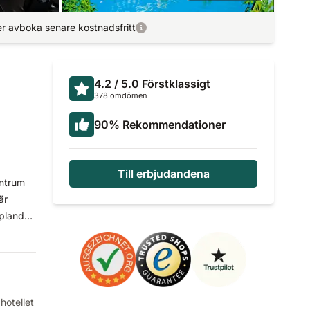
r avboka senare kostnadsfritt
4.2
/ 5.0
Förstklassigt
378 omdömen
90
%
Rekommendationer
Till erbjudandena
entrum
är
pplande
hotellet