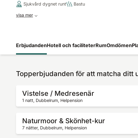
Sjukvård dygnet runt
Bastu
visa mer
Erbjudanden
Hotell och faciliteter
Rum
Omdömen
Pl
Topperbjudanden för att matcha ditt 
Vistelse / Medresenär
1 natt, Dubbelrum, Helpension
Naturmoor & Skönhet-kur
7 nätter, Dubbelrum, Helpension