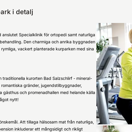
rk i detalj
 anslutet Specialklinik för ortopedi samt naturliga
rtbehandling. Den charmiga och anrika byggnaden
 rymliga, vackert planterade kurparken med sina
traditionella kurorten Bad Salzschlirf - mineral-
, romantiska gränder, jugendstilbyggnader,
ta gästhus och promenadhallen med helande källa
ågot nytt!
nskemål. Att tillaga hälsosam mat från naturliga,
pension inkluderar ett mångsidigt och rikligt