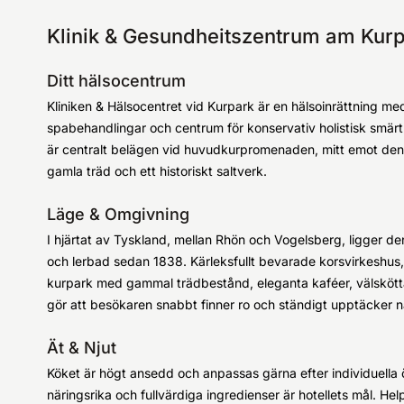
Klinik & Gesundheitszentrum am Kurpa
Ditt hälsocentrum
Kliniken & Hälsocentret vid Kurpark är en hälsoinrättning med
spabehandlingar och centrum för konservativ holistisk smä
är centralt belägen vid huvudkurpromenaden, mitt emot den
gamla träd och ett historiskt saltverk.
Läge & Omgivning
I hjärtat av Tyskland, mellan Rhön och Vogelsberg, ligger den 
och lerbad sedan 1838. Kärleksfullt bevarade korsvirkeshus
kurpark med gammal trädbestånd, eleganta kaféer, välsköt
gör att besökaren snabbt finner ro och ständigt upptäcker n
Ät & Njut
Köket är högt ansedd och anpassas gärna efter individuella ö
näringsrika och fullvärdiga ingredienser är hotellets mål. Hel