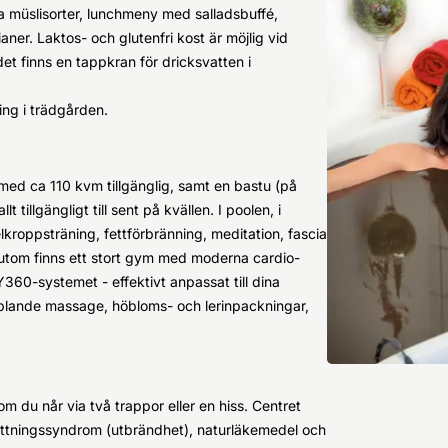
a müslisorter, lunchmeny med salladsbuffé,
aner. Laktos- och glutenfri kost är möjlig vid
et finns en tappkran för dricksvatten i
ing i trädgården.
 med ca 110 kvm tillgänglig, samt en bastu (på
 tillgängligt till sent på kvällen. I poolen, i
kroppsträning, fettförbränning, meditation, fascia
sutom finns ett stort gym med moderna cardio-
60-systemet - effektivt anpassat till dina
plande massage, höbloms- och lerinpackningar,
m du når via två trappor eller en hiss. Centret
attningssyndrom (utbrändhet), naturläkemedel och