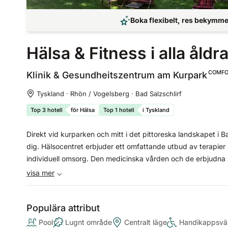
Boka flexibelt, res bekymmer
Hälsa & Fitness i alla åldra
COMFO
Klinik & Gesundheitszentrum am
Kurpark
Tyskland · Rhön / Vogelsberg · Bad Salzschlirf
Top 3 hotell
för Hälsa
Top 1 hotell
i Tyskland
Direkt vid kurparken och mitt i det pittoreska landskapet i 
dig. Hälsocentret erbjuder ett omfattande utbud av terapier 
individuell omsorg. Den medicinska vården och de erbjudna 
och effektiv.
visa mer
Populära attribut
Pool
Lugnt område
Centralt läge
Handikappsvän