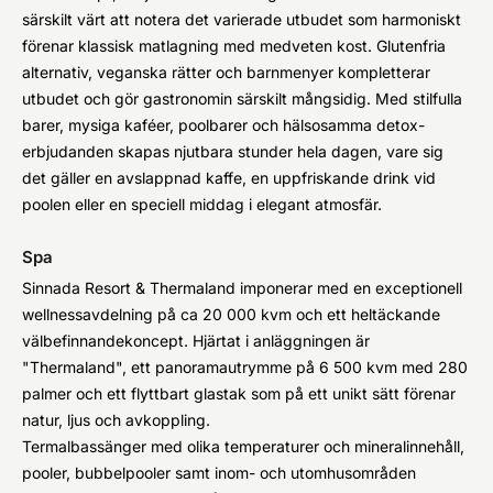
särskilt värt att notera det varierade utbudet som harmoniskt
förenar klassisk matlagning med medveten kost. Glutenfria
alternativ, veganska rätter och barnmenyer kompletterar
utbudet och gör gastronomin särskilt mångsidig. Med stilfulla
barer, mysiga kaféer, poolbarer och hälsosamma detox-
erbjudanden skapas njutbara stunder hela dagen, vare sig
det gäller en avslappnad kaffe, en uppfriskande drink vid
poolen eller en speciell middag i elegant atmosfär.
Spa
Sinnada Resort & Thermaland imponerar med en exceptionell
wellnessavdelning på ca 20 000 kvm och ett heltäckande
välbefinnandekoncept. Hjärtat i anläggningen är
"Thermaland", ett panoramautrymme på 6 500 kvm med 280
palmer och ett flyttbart glastak som på ett unikt sätt förenar
natur, ljus och avkoppling.
Termalbassänger med olika temperaturer och mineralinnehåll,
pooler, bubbelpooler samt inom- och utomhusområden