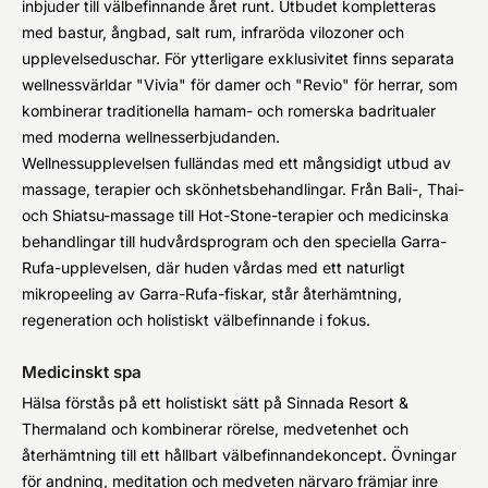
inbjuder till välbefinnande året runt. Utbudet kompletteras
med bastur, ångbad, salt rum, infraröda vilozoner och
upplevelseduschar. För ytterligare exklusivitet finns separata
wellnessvärldar "Vivia" för damer och "Revio" för herrar, som
kombinerar traditionella hamam- och romerska badritualer
med moderna wellnesserbjudanden.
Wellnessupplevelsen fulländas med ett mångsidigt utbud av
massage, terapier och skönhetsbehandlingar. Från Bali-, Thai-
och Shiatsu-massage till Hot-Stone-terapier och medicinska
behandlingar till hudvårdsprogram och den speciella Garra-
Rufa-upplevelsen, där huden vårdas med ett naturligt
mikropeeling av Garra-Rufa-fiskar, står återhämtning,
regeneration och holistiskt välbefinnande i fokus.
Medicinskt spa
Hälsa förstås på ett holistiskt sätt på Sinnada Resort &
Thermaland och kombinerar rörelse, medvetenhet och
återhämtning till ett hållbart välbefinnandekoncept. Övningar
för andning, meditation och medveten närvaro främjar inre