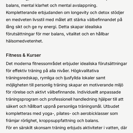
balans, mental klarhet och mental avslappning.
Kompletterande erbjudanden om longevity och detox stödjer
en medveten livsstil med målet att stärka välbefinnandet på
lång sikt och ge ny energi. Detta skapar idealiska
förutsättningar för mer balans, vitalitet och en hållbar
hälsomedvetenhet.
Fitness & Kurser
Det moderna fitnessområdet erbjuder idealiska förutsättningar
för effektiv träning på alla nivåer. Högkvalitativa
träningsredskap, rymliga och ljusfyllda lokaler samt
möjligheten till personlig träning skapar en motiverande miljö
för rörelse och aktivt välbefinnande. Individuellt anpassade
träningsprogram och professionell handledning hjälper till att
säkert och hållbart uppnå personliga träningsmål. Utbudet
kompletteras med yoga-, pilates- och aerobicklasser som
främjar rörlighet, kroppsuppfattning och balans.
För en särskilt skonsam träning erbjuds aktiviteter i vatten, där