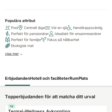
Populära attribut
Pool
Centralt läge
Vid en sjö
Handikappsvänlig
Perfekt för pensionärer
Idealiskt för ensamresenärer
Perfekt för familjer
Fokus på hållbarhet
Ekologisk mat
visa mer
Erbjudanden
Hotell och faciliteter
Rum
Plats
Topperbjudanden för att matcha ditt urval
ny
Termal-Wellness Avkoppling