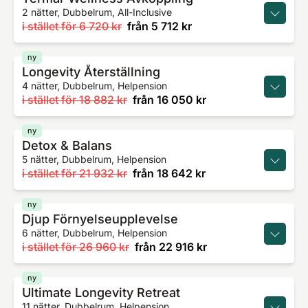
2 nätter, Dubbelrum, All-Inclusive
i stället för
6 720 kr
från
5 712 kr
ny
Longevity Återställning
4 nätter, Dubbelrum, Helpension
i stället för
18 882 kr
från
16 050 kr
ny
Detox & Balans
5 nätter, Dubbelrum, Helpension
i stället för
21 932 kr
från
18 642 kr
ny
Djup Förnyelseupplevelse
6 nätter, Dubbelrum, Helpension
i stället för
26 960 kr
från
22 916 kr
ny
Ultimate Longevity Retreat
11 nätter, Dubbelrum, Helpension