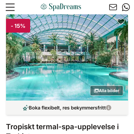
Hoppa till huvudinnehåll
- 15%
Alla bilder
Boka flexibelt, res bekymmersfritt
Tropiskt termal-spa-upplevelse i