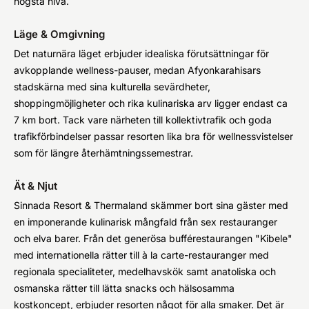
högsta nivå.
Läge & Omgivning
Det naturnära läget erbjuder idealiska förutsättningar för
avkopplande wellness-pauser, medan Afyonkarahisars
stadskärna med sina kulturella sevärdheter,
shoppingmöjligheter och rika kulinariska arv ligger endast ca
7 km bort. Tack vare närheten till kollektivtrafik och goda
trafikförbindelser passar resorten lika bra för wellnessvistelser
som för längre återhämtningssemestrar.
Ät & Njut
Sinnada Resort & Thermaland skämmer bort sina gäster med
en imponerande kulinarisk mångfald från sex restauranger
och elva barer. Från det generösa bufférestaurangen "Kibele"
med internationella rätter till à la carte-restauranger med
regionala specialiteter, medelhavskök samt anatoliska och
osmanska rätter till lätta snacks och hälsosamma
kostkoncept, erbjuder resorten något för alla smaker. Det är