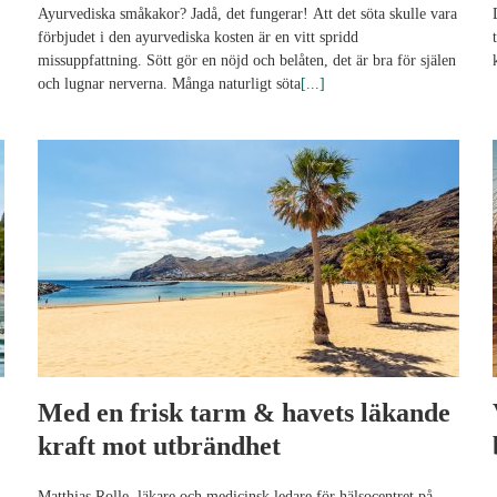
Ayurvediska småkakor? Jadå, det fungerar! Att det söta skulle vara
förbjudet i den ayurvediska kosten är en vitt spridd
missuppfattning. Sött gör en nöjd och belåten, det är bra för själen
och lugnar nerverna. Många naturligt söta
[...]
Med en frisk tarm & havets läkande
kraft mot utbrändhet
Matthias Rolle, läkare och medicinsk ledare för hälsocentret på