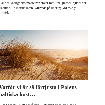
Där den vanliga skolmedicinen stöter mot sina gränser, bjuder den
traditionella indiska läran Ayurveda på lindring vid många
kroniska
[...]
Varför vi är så förtjusta i Polens
baltiska kust…
…och det skulle du också vara! Östersjön är en av svenska