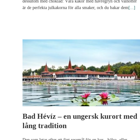
dessutom med choklad: Våra kakor med havregryn och valnötter
är de perfekta julkakorna för alla smaker, och du bakar dem
[...]
Bad Hévíz – en ungersk kurort med
lång tradition
Den som letar efter ett fint resemål för en kur-, hälso- eller