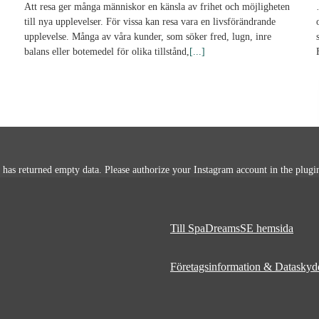
Att resa ger många människor en känsla av frihet och möjligheten
till nya upplevelser. För vissa kan resa vara en livsförändrande
upplevelse. Många av våra kunder, som söker fred, lugn, inre
balans eller botemedel för olika tillstånd,
[...]
 has returned empty data. Please authorize your Instagram account in the
plugi
Till SpaDreamsSE hemsida
Företagsinformation & Dataskyd