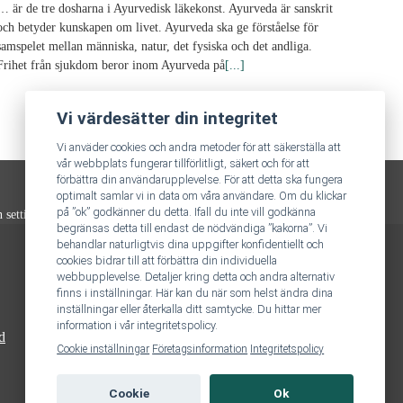
… är de tre dosharna i Ayurvedisk läkekonst. Ayurveda är sanskrit
och betyder kunskapen om livet. Ayurveda ska ge förståelse för
samspelet mellan människa, natur, det fysiska och det andliga.
Frihet från sjukdom beror inom Ayurveda på
[...]
Vi värdesätter din integritet
Vi anväder cookies och andra metoder för att säkerställa att
vår webbplats fungerar tillförlitligt, säkert och för att
förbättra din användarupplevelse. För att detta ska fungera
optimalt samlar vi in data om våra användare. Om du klickar
på ”ok” godkänner du detta. Ifall du inte vill godkänna
n settings
.
begränsas detta till endast de nödvändiga ”kakorna”. Vi
behandlar naturligtvis dina uppgifter konfidentiellt och
cookies bidrar till att förbättra din individuella
webbupplevelse. Detaljer kring detta och andra alternativ
finns i inställningar. Här kan du när som helst ändra dina
inställningar eller återkalla ditt samtycke. Du hittar mer
information i vår integritetspolicy.
d
Cookie inställningar
Företagsinformation
Integritetspolicy
Cookie
Ok