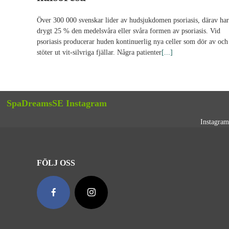
Över 300 000 svenskar lider av hudsjukdomen psoriasis, därav har
drygt 25 % den medelsvåra eller svåra formen av psoriasis. Vid
psoriasis producerar huden kontinuerlig nya celler som dör av och
stöter ut vit-silvriga fjällar. Några patienter
[...]
SpaDreamsSE Instagram
Instagram
FÖLJ OSS