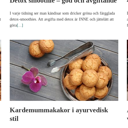
Detox smoothie – god och avgiftande
I varje tidning ser man kändisar som dricker gröna och färgglada
t
detox-smoothies. Att avgifta med detox är INNE och jättelätt att
göra
[...]
Kardemummakakor i ayurvedisk
stil