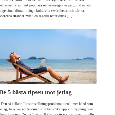
semesterfirares mest populära semesterregioner på grund av sitt
angenäma klimat, många kulturella sevärdheter och talrika,
oberörda stränder mitt i en sagolik naturkuliss.
[...]
De 5 bästa tipsen mot jetlag
Den så kallade “tidsomställningsproblematiken“, mer känd som
jetlag, beskiver ett fenomen som kan dyka upp vid flygning över
flera tidszoner. Denna “baksmälla“ som yttrar sig som en otrevlig