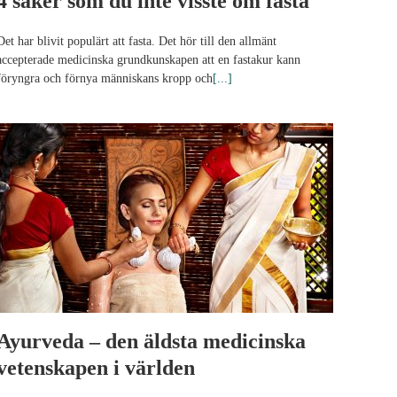
4 saker som du inte visste om fasta
Det har blivit populärt att fasta. Det hör till den allmänt
accepterade medicinska grundkunskapen att en fastakur kann
föryngra och förnya människans kropp och
[...]
Ayurveda – den äldsta medicinska
vetenskapen i världen