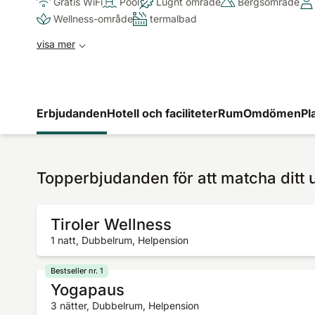
Gratis WiFi
Pool
Lugnt område
Bergsområde
Wellness-område
termalbad
visa mer
Erbjudanden
Hotell och faciliteter
Rum
Omdömen
Pl
Topperbjudanden för att matcha ditt 
Tiroler Wellness
1 natt, Dubbelrum, Helpension
Bestseller nr. 1
Yogapaus
3 nätter, Dubbelrum, Helpension