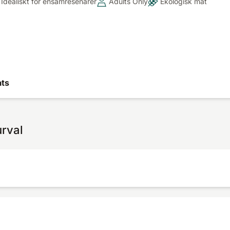
Idealiskt för ensamresenärer
Adults Only
Ekologisk mat
ats
urval