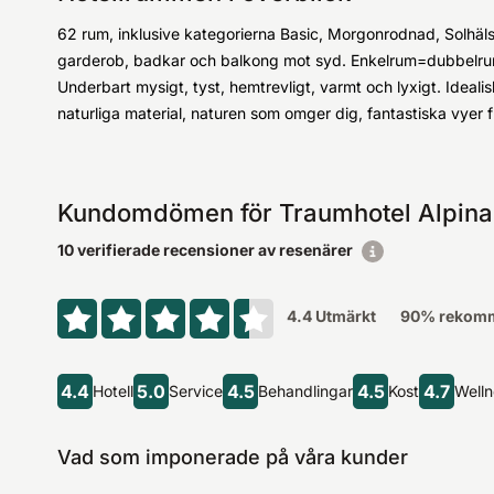
62 rum, inklusive kategorierna Basic, Morgonrodnad, Solhäl
garderob, badkar och balkong mot syd. Enkelrum=dubbelrum 
Underbart mysigt, tyst, hemtrevligt, varmt och lyxigt. Ideali
naturliga material, naturen som omger dig, fantastiska vyer f
Kundomdömen för Traumhotel Alpina
10 verifierade recensioner av resenärer
4.4
Utmärkt
90
% rekomme
4.4
5.0
4.5
4.5
4.7
Hotell
Service
Behandlingar
Kost
Well
Vad som imponerade på våra kunder