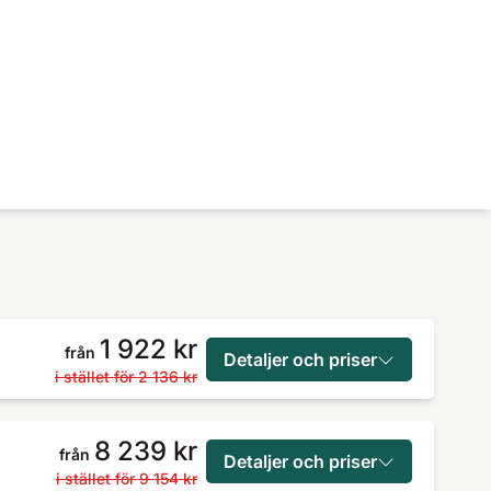
1 922 kr
från
Detaljer och priser
i stället för
2 136 kr
8 239 kr
från
Detaljer och priser
i stället för
9 154 kr