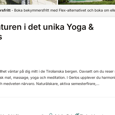
sfritt
-
Boka bekymmersfritt med Flex-alternativet och boka om elle
turen i det unika Yoga &
s
llhet väntar på dig mitt i de Tirolianska bergen. Oavsett om du reser
isk mat, massage, yoga och meditation. I Gerlos upplever du harmon
ch medveten närvaro. Naturälskare, aktiva semesterfirare,
kilt bra här.