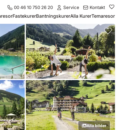
00 46 10 750 26 20
Service
Kontakt
resor
Fastekurer
Bantningskurer
Alla Kurer
Temaresor
Alla bilder