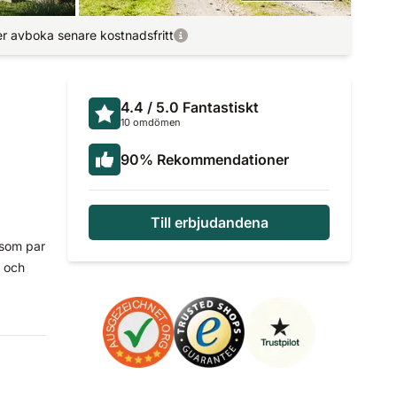
r avboka senare kostnadsfritt
4.4
/ 5.0
Fantastiskt
10 omdömen
90
%
Rekommendationer
Till erbjudandena
 som par
i och