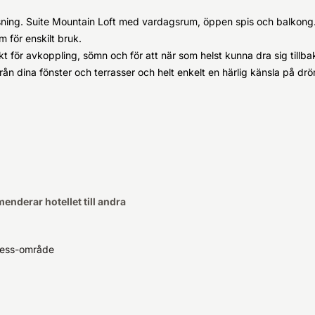
sning. Suite Mountain Loft med vardagsrum, öppen spis och balkong. 
för enskilt bruk.
skt för avkoppling, sömn och för att när som helst kunna dra sig tillba
rån dina fönster och terrasser och helt enkelt en härlig känsla på drö
nderar hotellet till andra
ness-område