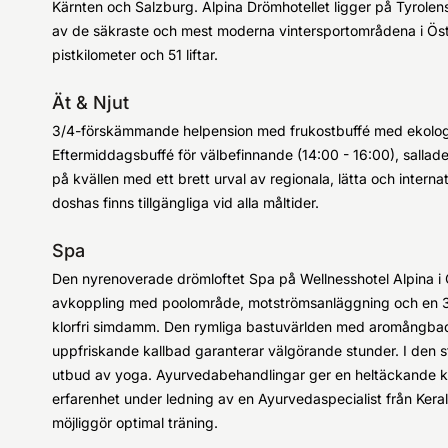
Kärnten och Salzburg. Alpina Drömhotellet ligger på Tyrolens 
av de säkraste och mest moderna vintersportområdena i Öste
pistkilometer och 51 liftar.
Ät & Njut
3/4-förskämmande helpension med frukostbuffé med ekologis
Eftermiddagsbuffé för välbefinnande (14:00 - 16:00), salla
på kvällen med ett brett urval av regionala, lätta och internat
doshas finns tillgängliga vid alla måltider.
Spa
Den nyrenoverade drömloftet Spa på Wellnesshotel Alpina i 
avkoppling med poolområde, motströmsanläggning och en 35 
klorfri simdamm. Den rymliga bastuvärlden med aromångbad, 
uppfriskande kallbad garanterar välgörande stunder. I den 
utbud av yoga. Ayurvedabehandlingar ger en heltäckande k
erfarenhet under ledning av en Ayurvedaspecialist från Ke
möjliggör optimal träning.