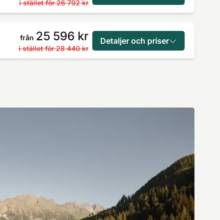
i stället för
26 792 kr
25 596 kr
från
Detaljer och priser
i stället för
28 440 kr