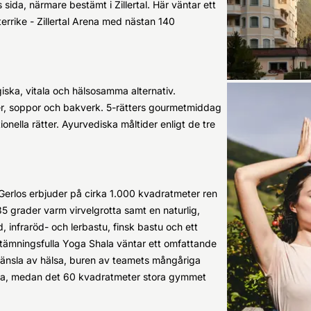
sida, närmare bestämt i Zillertal. Här väntar ett
rrike - Zillertal Arena med nästan 140
ka, vitala och hälsosamma alternativ.
der, soppor och bakverk. 5-rätters gourmetmiddag
ionella rätter. Ayurvediska måltider enligt de tre
Gerlos erbjuder på cirka 1.000 kvadratmeter ren
grader varm virvelgrotta samt en naturlig,
infraröd- och lerbastu, finsk bastu och ett
stämningsfulla Yoga Shala väntar ett omfattande
änsla av hälsa, buren av teamets mångåriga
rala, medan det 60 kvadratmeter stora gymmet