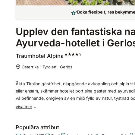
Boka flexibelt, res bekymmer
Upplev den fantastiska na
Ayurveda-hotellet i Gerlo
S
Traumhotel
Alpina
Österrike · Tyrolen · Gerlos
Äkta Tirolian gästfrihet, djupgående avkoppling och alpin sti
eller ensam, skämmer hotellet bort sina gäster med ayurved
välbefinnande, omgiven av en miljö fylld av natur, tystnad o
wellnessentusiaster och de som söker återhämtning trivs särs
visa mer
Populära attribut