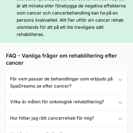
är att minska eller förebygga de negativa effekterna
som cancer och cancerbehandling kan ha på en
persons livskvalitet. Allt fler utför sin cancer rehab
utomlands för att på ett lite trevligare sätt
rehabiliteras.
FAQ - Vanliga frågor om rehabilitering efter
cancer
För vem passar de behandlingar som erbjuds på
SpaDreams.se efter cancer?
Erbjudandena är lämpliga för alla patienter som har haft
Vilka är målen för onkologisk rehabilitering?
cancer. Vissa boenden är anpassade för särskilda
grupper, t.ex. vuxna eller pensionärer.
Syftet med onkologisk rehabilitering efter cancer är att
Hur hittar jag rätt cancerrehab för mig?
hjälpa till att lindra eller eliminera de fysiska och
känslomässiga effekterna av tumörsjukdomen.
Det är mycket viktigt att hitta rätt behandlingsmetod för