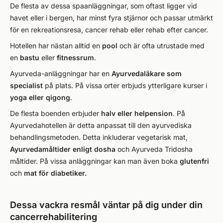
De flesta av dessa spaanläggningar, som oftast ligger vid
havet eller i bergen, har minst fyra stjärnor och passar utmärkt
för en rekreationsresa, cancer rehab eller rehab efter cancer.
Hotellen har nästan alltid en
pool
och är ofta utrustade med
en
bastu
eller
fitnessrum
.
Ayurveda-anläggningar har en
Ayurvedaläkare som
specialist
på plats. På vissa orter erbjuds ytterligare kurser i
yoga eller qigong
.
De flesta boenden erbjuder
halv eller helpension
. På
Ayurvedahotellen är detta anpassat till den ayurvediska
behandlingsmetoden. Detta inkluderar vegetarisk mat,
Ayurvedamåltider enligt dosha
och Ayurveda Tridosha
måltider. På vissa anläggningar kan man även boka
glutenfri
och
mat för diabetiker.
Dessa vackra resmål väntar på dig under din
cancerrehabilitering