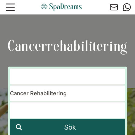
Hoppa till huvudinnehåll
Cancerrehabilitering
Sök