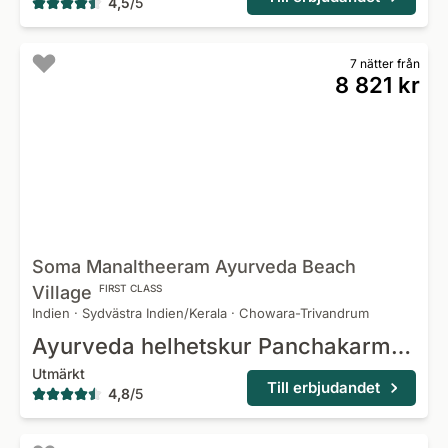
4,5
/
5
7 nätter från
8 821 kr
Soma Manaltheeram Ayurveda Beach
Village
FIRST CLASS
Indien
·
Sydvästra Indien/Kerala
·
Chowara-Trivandrum
Ayurveda helhetskur Panchakarma & Rasayana
Utmärkt
Till erbjudandet
4,8
/
5