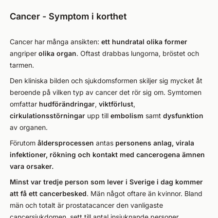
Cancer - Symptom i korthet
Cancer har många ansikten:
ett hundratal olika former
angriper
olika organ
. Oftast drabbas lungorna, bröstet och
tarmen.
Den kliniska bilden och sjukdomsformen skiljer sig mycket åt
beroende på vilken typ av cancer det rör sig om. Symtomen
omfattar
hudförändringar
,
viktförlust
,
cirkulationsstörningar
upp till
embolism
samt
dysfunktion
av organen.
Förutom
åldersprocessen
antas
personens anlag, virala
infektioner, rökning och kontakt med cancerogena ämnen
vara orsaker.
Minst var tredje person som lever i Sverige i dag kommer
att få ett cancerbesked
. Män något oftare än kvinnor. Bland
män och totalt är prostatacancer den vanligaste
cancersjukdomen, sett till antal insjuknande personer.