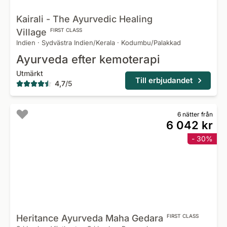
Kairali - The Ayurvedic Healing
Village
FIRST CLASS
Indien
·
Sydvästra Indien/Kerala
·
Kodumbu/Palakkad
Ayurveda efter kemoterapi
Utmärkt
Till erbjudandet
4,7
/
5
6 nätter från
6 042 kr
- 30%
Heritance Ayurveda Maha
Gedara
FIRST CLASS