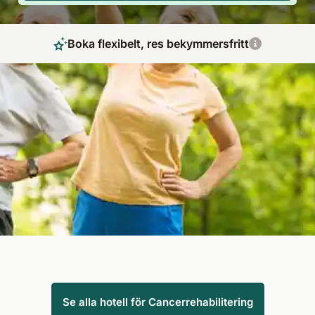
Boka flexibelt, res bekymmersfritt
Rehabilitering efter cancer: återhämtning efter
kemo- och strålbehandling
Nästan alla svenskar har på något sätt kommit i kontakt med
cancer. Efter behandlingen kan cancerrehabilitering vara till
hjälp, till exempel som kur efter strålbehandling. SpaDreams
har många program för att stödja din återhämtning efter en
avslutad behandling.
Se alla hotell för Cancerrehabilitering