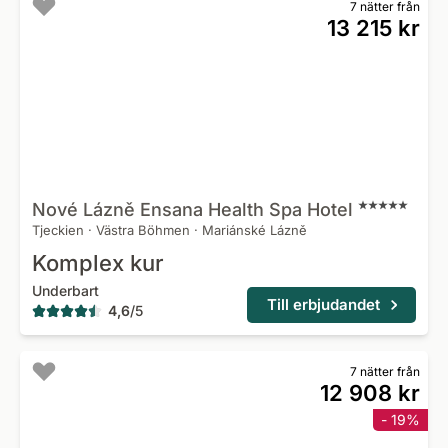
7 nätter från
13 215 kr
Nové Lázně Ensana Health Spa
Hotel
Tjeckien
·
Västra Böhmen
·
Mariánské Lázně
Komplex kur
Underbart
Till erbjudandet
4,6
/
5
7 nätter från
12 908 kr
- 19%