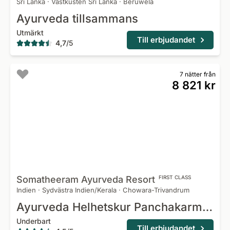
Sri Lanka
·
Västkusten Sri Lanka
·
Beruwela
Ayurveda tillsammans
Utmärkt
Till erbjudandet
4,7
/
5
7 nätter från
8 821 kr
Somatheeram Ayurveda
Resort
FIRST CLASS
Indien
·
Sydvästra Indien/Kerala
·
Chowara-Trivandrum
Ayurveda Helhetskur Panchakarma & Rasayana
Underbart
Till erbjudandet