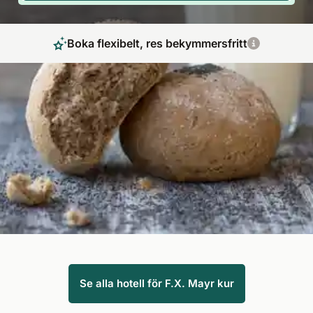
Boka flexibelt, res bekymmersfritt
Känn dig lätt igen med Mayr metoden
Mayr metoden, även känd som F.X. Mayr fasta, Mayr kur eller
"mjölk och bröd dieten", är idealisk för alla som vill fasta, men
inte ge upp maten helt. Upptäck våra bästa F.X. Mayr-hotell
eller se nedan vad en semester med F.X. Mayr-kost kan
erbjuda dig.
Se alla hotell för F.X. Mayr kur