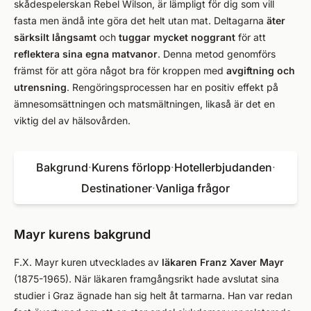
skådespelerskan Rebel Wilson, är lämpligt för dig som vill
fasta men ändå inte göra det helt utan mat. Deltagarna
äter
särksilt långsamt
och
tuggar mycket noggrant
för att
reflektera sina egna matvanor
. Denna metod genomförs
främst för att göra något bra för kroppen med
avgiftning och
utrensning
. Rengöringsprocessen har en positiv effekt på
ämnesomsättningen och matsmältningen, likaså är det en
viktig del av hälsovården.
Bakgrund
·
Kurens förlopp
·
Hotellerbjudanden
·
Destinationer
·
Vanliga frågor
Mayr kurens bakgrund
F.X. Mayr kuren utvecklades av
läkaren Franz Xaver Mayr
(1875-1965). När läkaren framgångsrikt hade avslutat sina
studier i Graz ägnade han sig helt åt tarmarna. Han var redan