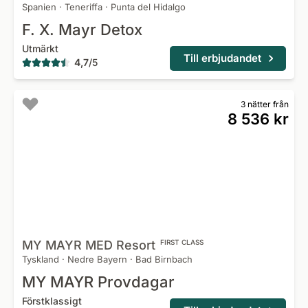
Spanien
·
Teneriffa
·
Punta del Hidalgo
F. X. Mayr Detox
Utmärkt
Till erbjudandet
4,7
/
5
3 nätter från
8 536 kr
MY MAYR MED
Resort
FIRST CLASS
Tyskland
·
Nedre Bayern
·
Bad Birnbach
MY MAYR Provdagar
Förstklassigt