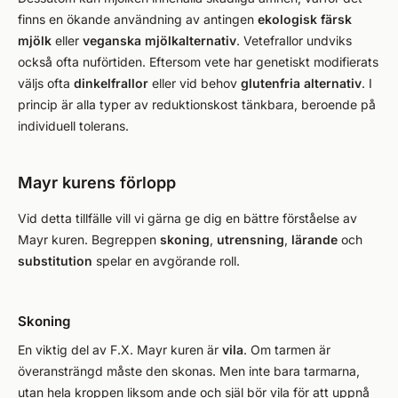
finns en ökande användning av antingen
ekologisk färsk
mjölk
eller
veganska mjölkalternativ
. Vetefrallor undviks
också ofta nuförtiden. Eftersom vete har genetiskt modifierats
väljs ofta
dinkelfrallor
eller vid behov
glutenfria
alternativ
. I
princip är alla typer av reduktionskost tänkbara, beroende på
individuell tolerans.
Mayr kurens förlopp
Vid detta tillfälle vill vi gärna ge dig en bättre förståelse av
Mayr kuren. Begreppen
skoning
,
utrensning
,
lärande
och
substitution
spelar en avgörande roll.
Skoning
En viktig del av F.X. Mayr kuren är
vila
. Om tarmen är
överansträngd måste den skonas. Men inte bara tarmarna,
utan hela kroppen liksom ande och själ bör vila för att uppnå