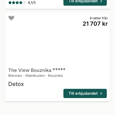
Till erbjudandet
4,1
/
5
6 nätter från
21 707 kr
The View
Bouznika
Marocko
·
Atlantkusten
·
Bouznika
Detox
Till erbjudandet