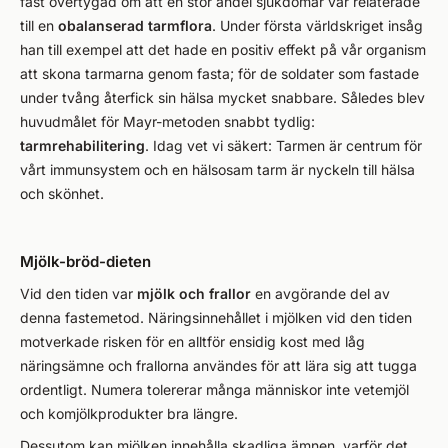
fast övertygad om att en stor andel sjukdomar var relaterade
till en
obalanserad tarmflora
. Under första världskriget insåg
han till exempel att det hade en positiv effekt på vår organism
att skona tarmarna genom fasta; för de soldater som fastade
under tvång återfick sin hälsa mycket snabbare. Således blev
huvudmålet för Mayr-metoden snabbt tydlig:
tarmrehabilitering
. Idag vet vi säkert: Tarmen är centrum för
vårt immunsystem och en hälsosam tarm är nyckeln till hälsa
och skönhet.
Mjölk-bröd-dieten
Vid den tiden var
mjölk och frallor
en avgörande del av
denna fastemetod. Näringsinnehållet i mjölken vid den tiden
motverkade risken för en alltför ensidig kost med låg
näringsämne och frallorna användes för att lära sig att tugga
ordentligt. Numera tolererar många människor inte vetemjöl
och komjölkprodukter bra längre.
Dessutom kan mjölken innehålla skadliga ämnen, varför det