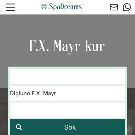
Hoppa till huvudinnehåll
F.X. Mayr kur
Sök