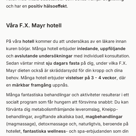
och har en
positiv hälsoeffekt
.
Våra F.X. Mayr hotell
På våra
hotell
kommer du att undersökas av en läkare innan
kuren börjar. Många hotell erbjuder
inledande
,
uppföljande
och
avslutande
undersökningar
med individuell konsultation.
Sedan väntar minst
sju dagars fasta
på dig, under vilka F.X.
Mayr dieten också är skräddarsydd för din kropp och dina
behov. Många hotell erbjuder
vistelser på 3 - 4 veckor
, där
en
märkbar framgång
uppnås.
Många fantastiska behandlingar och aktiviteter resulterar i ett
socialt program som får hungern att försvinna snabbt: Du kan
förvänta dig metabolismfrämjande leveromslag, Kneipp-
behandlingar, avgiftande alkaliska bad,
magbehandlingar
(magmassage), detoxmassage och, naturligtvis, beroende på
hotellet,
fantastiska wellness
- och spa-erbjudanden som din