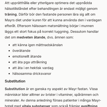
Att upprätthålla eller ytterligare optimera det uppnådda
hälsotillståndet efter behandlingen är endast möjligt genom
träning
. Därför bör den fastande personen lära sig allt om
Mayrs diet under kuren för att kunna använda den i vardagen
efteråt. Eftersom hälsosam matsmältning börjar i munnen
läggs ett stort fokus på korrekt tuggning. Dessutom handlar
det om
medveten
ätande
, dvs. ämnen som:
att känna igen mättnadskänslan
överätande
emotionellt ätande
att äta pga uttråkning
att äta i en hektisk vardag
hälsosamma dricksvanor
Substitution
Substitution
är en ganska ny aspekt av Mayr fastan. Vissa
människor lider alltmer av brister i vitaminer, spårämnen och
mineraler. Av denna anledning förses patienter i många Mayr-
hotell med
vitala substanser
som också främjar
avgiftning