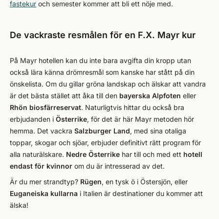
fastekur
och semester kommer att bli ett nöje med.
De vackraste resmålen för en F.X. Mayr kur
På Mayr hotellen kan du inte bara avgifta din kropp utan
också lära känna drömresmål som kanske har stått på din
önskelista. Om du gillar gröna landskap och älskar att vandra
är det bästa stället att åka till den
bayerska Alpfoten
eller
Rhön biosfärreservat
. Naturligtvis hittar du också bra
erbjudanden i
Österrike
, för det är här Mayr metoden hör
hemma. Det vackra
Salzburger Land
, med sina otaliga
toppar, skogar och sjöar, erbjuder definitivt rätt program för
alla naturälskare.
Nedre
Österrike
har till och med ett
hotell
endast för kvinnor
om du är intresserad av det.
Är du mer strandtyp?
Rügen
, en tysk ö i Östersjön, eller
Euganeiska
kullarna
i Italien är destinationer du kommer att
älska!